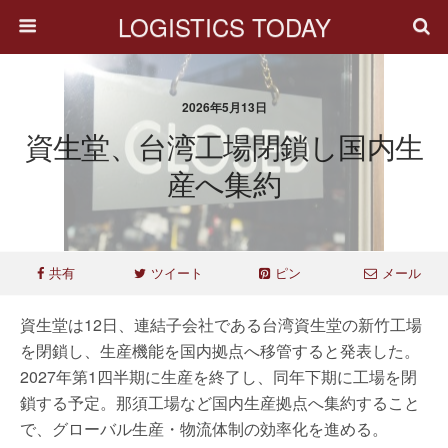
LOGISTICS TODAY
2026年5月13日
資生堂、台湾工場閉鎖し国内生
産へ集約
共有
ツイート
ピン
メール
資生堂は12日、連結子会社である台湾資生堂の新竹工場
を閉鎖し、生産機能を国内拠点へ移管すると発表した。
2027年第1四半期に生産を終了し、同年下期に工場を閉
鎖する予定。那須工場など国内生産拠点へ集約すること
で、グローバル生産・物流体制の効率化を進める。