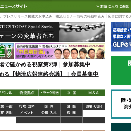
S TODAY｜国内最大の物流ニュースサイト
3PL, SCMなど国内外の最新の物流
、プレスリリース掲載のお申込み
物流セミナー情報の掲載申込み
広告に関する
場で確かめる視察第2弾｜参加募集中
める【物流広報連絡会議】｜会員募集中