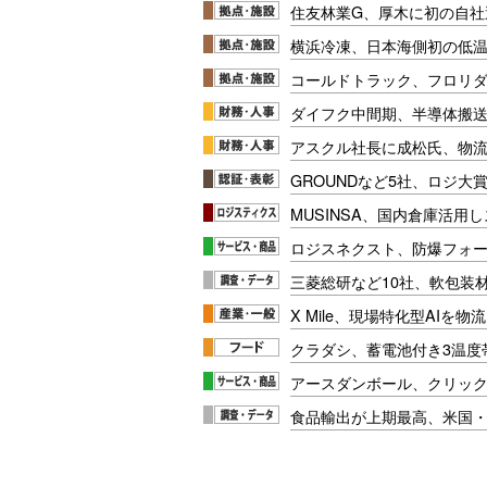
住友林業G、厚木に初の自社
横浜冷凍、日本海側初の低
コールドトラック、フロリ
ダイフク中間期、半導体搬
アスクル社長に成松氏、物
GROUNDなど5社、ロジ大
MUSINSA、国内倉庫活用
ロジスネクスト、防爆フォ
三菱総研など10社、軟包装
X Mile、現場特化型AIを
クラダシ、蓄電池付き3温度
アースダンボール、クリッ
食品輸出が上期最高、米国