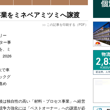
事業をミネベアミツミへ譲渡
>>
この記事を印刷する（PDF）
リー
ター事
を、ミ
2026
大で車
ックグ
進め
後は独自性の高い「材料・プロセス事業」へ経営
競争力強化には「ベストオーナー」への譲渡が必