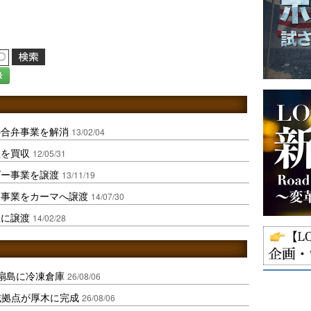
録
の合弁事業を解消
13/02/04
社を買収
12/05/31
ダー事業を譲渡
13/11/19
ー事業をカーマへ譲渡
14/07/30
社に譲渡
14/02/28
扇島に冷凍倉庫
26/08/06
域拠点が厚木に完成
26/08/06