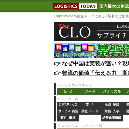
LOGISTIC
LogisticsToday総合トップに戻る
取材のご依頼
👉️
なぜ中国は実装が速い？現
👉️
物流の価値「伝える力」高
ピックアップテーマ
テーマ一覧
スペシャルコンテンツ一覧