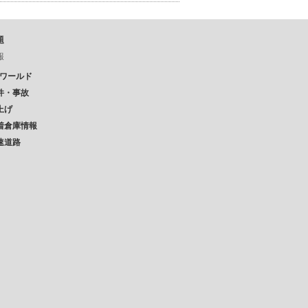
題
報
Pワールド
件・事故
上げ
着倉庫情報
速道路