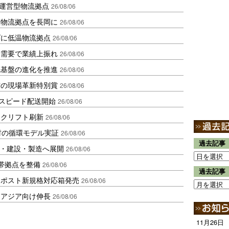
運営型物流拠点
26/08/06
温物流拠点を長岡に
26/08/06
ダに低温物流拠点
26/08/06
送需要で業績上振れ
26/08/06
流基盤の進化を推進
26/08/06
賞の現場革新特別賞
26/08/06
しスピード配送開始
26/08/06
ークリフト刷新
26/08/06
材の循環モデル実証
26/08/06
過去記事
物流・建設・製造へ展開
26/08/06
帯拠点を整備
26/08/06
過去記事
クポスト新規格対応箱発売
26/08/06
・アジア向け伸長
26/08/06
11月26日