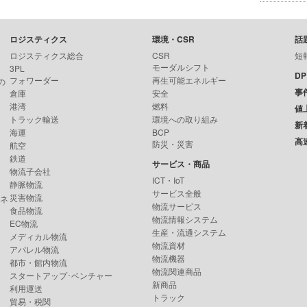
ロジスティクス
環境・CSR
話
ロジスティクス総合
CSR
短
モーダルシフト
3PL
D
フォワーダー
再生可能エネルギー
の
事
倉庫
安全
港湾
燃料
値
トラック輸送
環境への取り組み
新
海運
BCP
高
防災・災害
航空
鉄道
サービス・商品
物流子会社
ICT・IoT
静脈物流
サービス全般
災害物流
ンネ
物流サービス
食品物流
物流情報システム
EC物流
生産・流通システム
メディカル物流
物流資材
アパレル物流
物流機器
都市・館内物流
物流関連商品
スタートアップ･ベンチャー
新商品
利用運送
トラック
貿易・税関