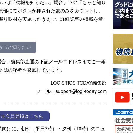
るいは「続報を知りたい」場合、下の「もっと知り
集部にてボタンが押された数のみをカウントし、
掘り取材を実施したうえで、詳細記事の掲載を積
もっと知りたい
場合、編集部直通の下記メールアドレスまでご一報
材源の秘匿を徹底しています。
LOGISTICS TODAY編集部
メール：support@logi-today.com
ール会員登録はこちら
ール会員向けに、朝刊（平日7時）・夕刊（16時）のニュ