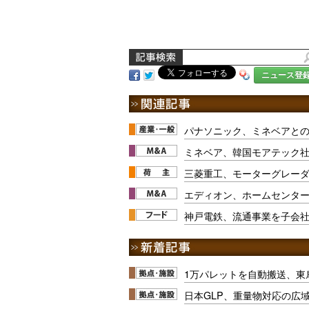
ニュース登
パナソニック、ミネベアと
ミネベア、韓国モアテック
三菱重工、モーターグレー
エディオン、ホームセンタ
神戸電鉄、流通事業を子会
1万パレットを自動搬送、東
日本GLP、重量物対応の広