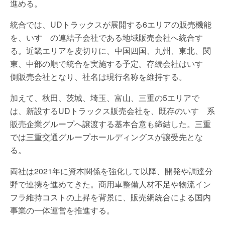
進める。
統合では、UDトラックスが展開する6エリアの販売機能
を、いすゞの連結子会社である地域販売会社へ統合す
る。近畿エリアを皮切りに、中国四国、九州、東北、関
東、中部の順で統合を実施する予定。存続会社はいすゞ
側販売会社となり、社名は現行名称を維持する。
加えて、秋田、茨城、埼玉、富山、三重の5エリアで
は、新設するUDトラックス販売会社を、既存のいすゞ系
販売企業グループへ譲渡する基本合意も締結した。三重
では三重交通グループホールディングスが譲受先とな
る。
両社は2021年に資本関係を強化して以降、開発や調達分
野で連携を進めてきた。商用車整備人材不足や物流イン
フラ維持コストの上昇を背景に、販売網統合による国内
事業の一体運営を推進する。