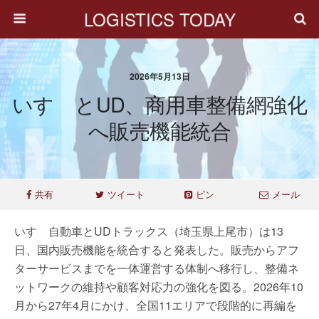
LOGISTICS TODAY
2026年5月13日
いすゞとUD、商用車整備網強化
へ販売機能統合
共有
ツイート
ピン
メール
いすゞ自動車とUDトラックス（埼玉県上尾市）は13
日、国内販売機能を統合すると発表した。販売からアフ
ターサービスまでを一体運営する体制へ移行し、整備ネ
ットワークの維持や顧客対応力の強化を図る。2026年10
月から27年4月にかけ、全国11エリアで段階的に再編を