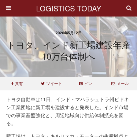
LOGISTICS TODAY
2026年5月12日
トヨタ、インド新工場建設年産
10万台体制へ
共有
ツイート
ピン
メール
トヨタ自動車は11日、インド・マハラシュトラ州ビドキ
ン工業団地に新工場を建設すると発表した。インド市場
での事業基盤強化と、周辺地域向け供給体制拡充を図
る。
新工場は、トヨタ・キルロスカ・モーターの生産拠点と