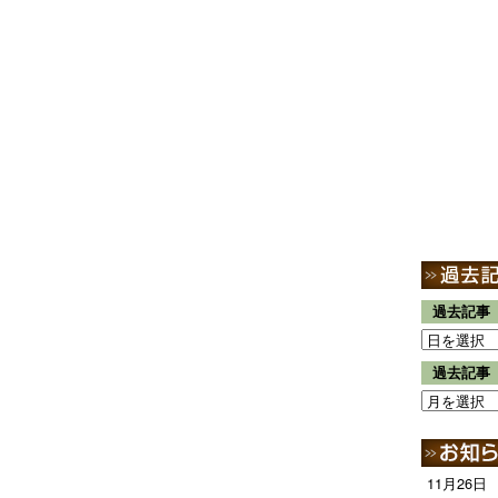
過去記事
過去記事
11月26日