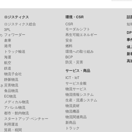
ロジスティクス
環境・CSR
話
ロジスティクス総合
CSR
短
モーダルシフト
3PL
D
フォワーダー
再生可能エネルギー
の
事
倉庫
安全
港湾
燃料
値
トラック輸送
環境への取り組み
新
海運
BCP
高
防災・災害
航空
鉄道
サービス・商品
物流子会社
ICT・IoT
静脈物流
サービス全般
災害物流
ンネ
物流サービス
食品物流
物流情報システム
EC物流
生産・流通システム
メディカル物流
物流資材
アパレル物流
物流機器
都市・館内物流
物流関連商品
スタートアップ･ベンチャー
新商品
利用運送
トラック
貿易・税関