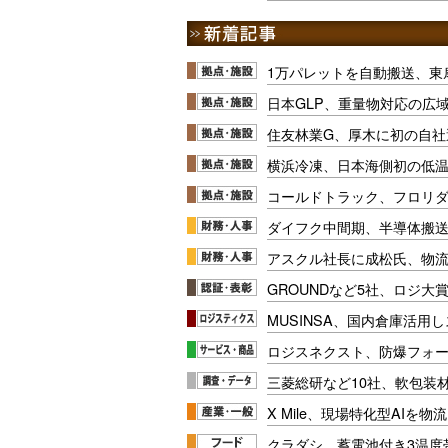
1万パレットを自動搬送、東
日本GLP、重量物対応の広
住友林業G、厚木に初の自社
横浜冷凍、日本海側初の低
コールドトラック、フロリ
ダイフク中間期、半導体搬
アスクル社長に成松氏、物
GROUNDなど5社、ロジ大
MUSINSA、国内倉庫活用
ロジスネクスト、防爆フォ
三菱総研など10社、軟包装
X Mile、現場特化型AIを
クラダシ、蓄電池付き3温度