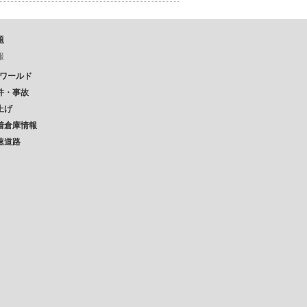
題
報
Pワールド
件・事故
上げ
着倉庫情報
速道路