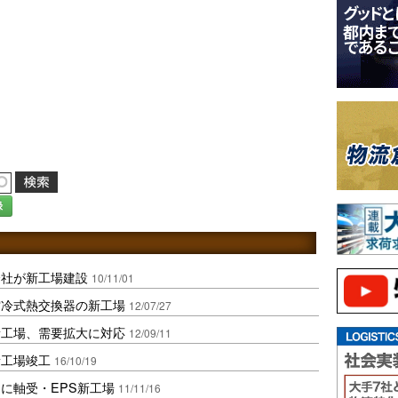
録
会社が新工場建設
10/11/01
空冷式熱交換器の新工場
12/07/27
新工場、需要拡大に対応
12/09/11
新工場竣工
16/10/19
に軸受・EPS新工場
11/11/16