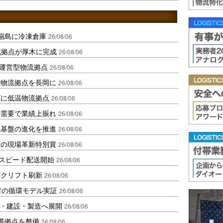
扇島に冷凍倉庫
26/08/06
域拠点が厚木に完成
26/08/06
運営型物流拠点
26/08/06
温物流拠点を長岡に
26/08/06
ダに低温物流拠点
26/08/06
送需要で業績上振れ
26/08/06
流基盤の進化を推進
26/08/06
賞の現場革新特別賞
26/08/06
しスピード配送開始
26/08/06
ークリフト刷新
26/08/06
材の循環モデル実証
26/08/06
物流・建設・製造へ展開
26/08/06
帯拠点を整備
26/08/06