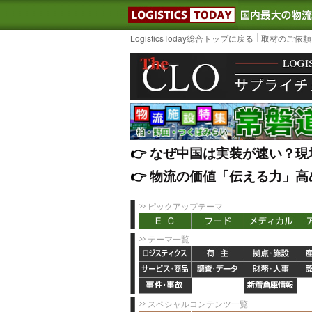
LOGISTIC
LogisticsToday総合トップに戻る
取材のご依頼
👉️
なぜ中国は実装が速い？現
👉️
物流の価値「伝える力」高
ピックアップテーマ
テーマ一覧
スペシャルコンテンツ一覧