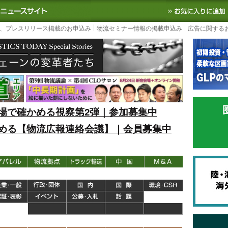
S TODAY｜国内最大の物流ニュースサイト
3PL, SCMなど国内外の最新の物流
、プレスリリース掲載のお申込み
物流セミナー情報の掲載申込み
広告に関する
場で確かめる視察第2弾｜参加募集中
める【物流広報連絡会議】｜会員募集中