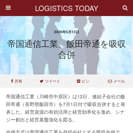
LOGISTICS TODAY
2026年5月13日
帝国通信工業、飯田帝通を吸収
合併
共有
ツイート
ピン
メール
帝国通信工業（川崎市中原区）は12日、連結子会社の飯
田帝通（長野県飯田市）を7月1日付で吸収合併すると発
表した。経営資源の有効活用と経営効率化を進め、シナ
ジー創出と経営基盤強化を図る。
合併方式は帝国通信工業を存続会社とする吸収合併で、