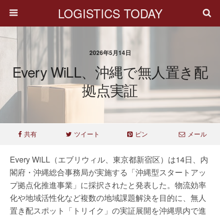
LOGISTICS TODAY
2026年5月14日
Every WiLL、沖縄で無人置き配
拠点実証
共有
ツイート
ピン
メール
Every WiLL（エブリウィル、東京都新宿区）は14日、内
閣府・沖縄総合事務局が実施する「沖縄型スタートアッ
プ拠点化推進事業」に採択されたと発表した。物流効率
化や地域活性化など複数の地域課題解決を目的に、無人
置き配スポット「トリイク」の実証展開を沖縄県内で進