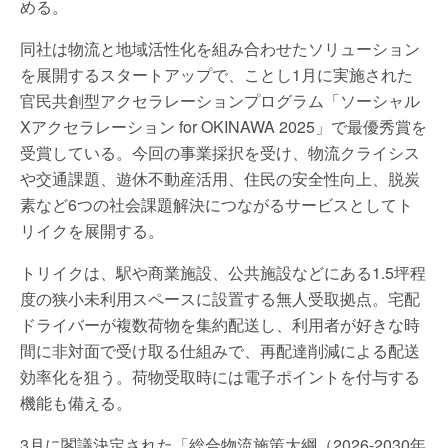
める。
同社は物流と地域活性化を組み合わせたソリューション
を展開するスタートアップで、ことし1月に実施された
官民共創型アクセラレーションプログラム「ソーシャル
Xアクセラレーション for OKINAWA 2025」で最優秀賞を
受賞している。今回の事業採択を受け、物流クライシス
や交通課題、遊休不動産活用、住民の安全性向上、脱炭
素など6つの社会課題解決につながるサービスとしてト
リイクを展開する。
トリイクは、駅や商業施設、公共施設などにある1.5坪程
度の狭小未利用スペースに設置する無人受取拠点。宅配
ドライバーが複数荷物を集約配送し、利用者が好きな時
間に非対面で受け取る仕組みで、再配達削減による配送
効率化を狙う。荷物受取時には電子ポイントを付与する
機能も備える。
3月に閣議決定された「総合物流施策大綱（2026-2030年