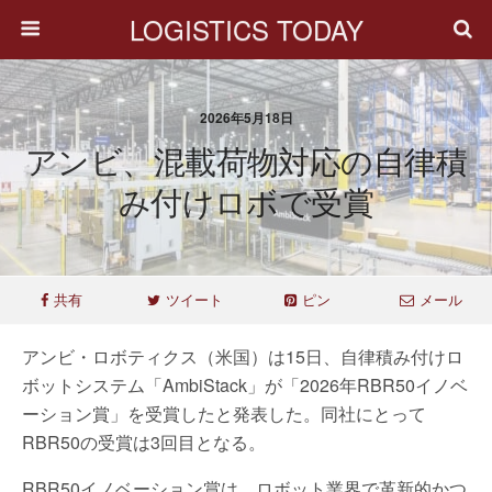
LOGISTICS TODAY
2026年5月18日
アンビ、混載荷物対応の自律積
み付けロボで受賞
共有
ツイート
ピン
メール
アンビ・ロボティクス（米国）は15日、自律積み付けロ
ボットシステム「AmbiStack」が「2026年RBR50イノベ
ーション賞」を受賞したと発表した。同社にとって
RBR50の受賞は3回目となる。
RBR50イノベーション賞は、ロボット業界で革新的かつ