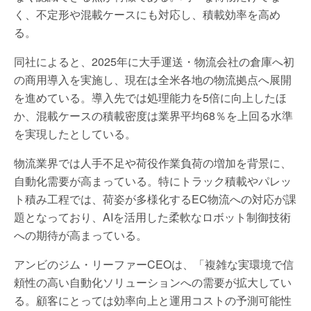
く、不定形や混載ケースにも対応し、積載効率を高め
る。
同社によると、2025年に大手運送・物流会社の倉庫へ初
の商用導入を実施し、現在は全米各地の物流拠点へ展開
を進めている。導入先では処理能力を5倍に向上したほ
か、混載ケースの積載密度は業界平均68％を上回る水準
を実現したとしている。
物流業界では人手不足や荷役作業負荷の増加を背景に、
自動化需要が高まっている。特にトラック積載やパレッ
ト積み工程では、荷姿が多様化するEC物流への対応が課
題となっており、AIを活用した柔軟なロボット制御技術
への期待が高まっている。
アンビのジム・リーファーCEOは、「複雑な実環境で信
頼性の高い自動化ソリューションへの需要が拡大してい
る。顧客にとっては効率向上と運用コストの予測可能性