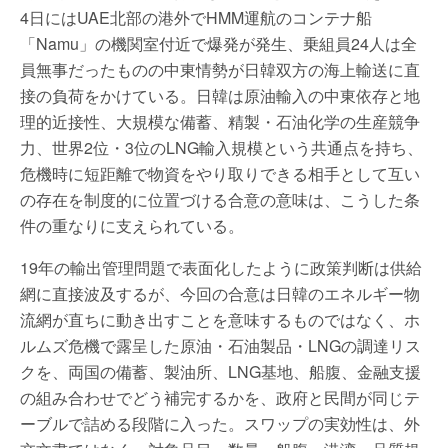
4日にはUAE北部の港外でHMM運航のコンテナ船
「Namu」の機関室付近で爆発が発生、乗組員24人は全
員無事だったものの中東情勢が日韓双方の海上輸送に直
接の負荷をかけている。日韓は原油輸入の中東依存と地
理的近接性、大規模な備蓄、精製・石油化学の生産競争
力、世界2位・3位のLNG輸入規模という共通点を持ち、
危機時に短距離で物資をやり取りできる相手として互い
の存在を制度的に位置づける合意の意味は、こうした条
件の重なりに支えられている。
19年の輸出管理問題で表面化したように政策判断は供給
網に直接波及するが、今回の合意は日韓のエネルギー物
流網が直ちに動き出すことを意味するものではなく、ホ
ルムズ危機で露呈した原油・石油製品・LNGの調達リス
クを、両国の備蓄、製油所、LNG基地、船腹、金融支援
の組み合わせでどう補完するかを、政府と民間が同じテ
ーブルで詰める段階に入った。スワップの実効性は、外