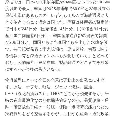
原油では、日本の中東依存度が24年度に95.9％と1965年
度以降で最大、韓国は2025年通年で69.9％と22年以来の
最低水準にあるものの、いずれもホルムズ海峡通過に大
きく依存する点で構造は同じだ。備蓄は経産省の暫定値
で日本が243日分（国家備蓄145日分、民間備蓄91日分、
産油国共同備蓄6日分）、韓国産業通商部の発表で韓国
が208日分と、両国ともに先進国でも突出した水準を保
つ。共同記者発表で李大統領は「原油需給・備蓄に関す
る情報共有と疎通チャンネルも深化していく」と述べて
おり、公的備蓄、民間在庫、製品融通のどこまでを対象
にするかが今後の焦点となる。
物流業界にとって今回の合意は実務上の出発点にすぎ
ず、原油、ナフサ、軽油、ジェット燃料、重油、
LPG（液化石油ガス）、LNGのどこから優先するか、平
時の在庫最適化なのか危機時協定なのか、品質規格・通
関・備蓄放出手続き・船腹・保険・港湾荷役能力などの
実務制約をどう整理するかが、これから産業・通商政策