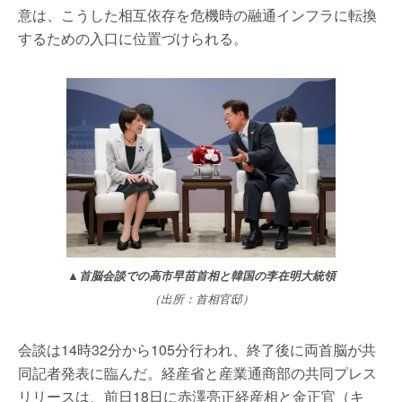
意は、こうした相互依存を危機時の融通インフラに転換
するための入口に位置づけられる。
▲首脳会談での高市早苗首相と韓国の李在明大統領
（出所：首相官邸）
会談は14時32分から105分行われ、終了後に両首脳が共
同記者発表に臨んだ。経産省と産業通商部の共同プレス
リリースは、前日18日に赤澤亮正経産相と金正官（キ