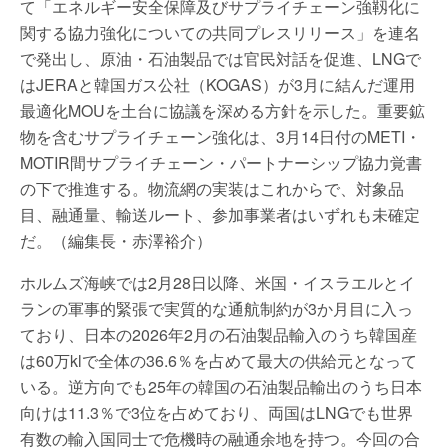
て「エネルギー安全保障及びサプライチェーン強靱化に
関する協力強化についての共同プレスリリース」を連名
で発出し、原油・石油製品では官民対話を促進、LNGで
はJERAと韓国ガス公社（KOGAS）が3月に結んだ運用
最適化MOUを土台に協議を深める方針を示した。重要鉱
物を含むサプライチェーン強化は、3月14日付のMETI・
MOTIR間サプライチェーン・パートナーシップ協力覚書
の下で推進する。物流網の実装はこれからで、対象品
目、融通量、輸送ルート、参加事業者はいずれも未確定
だ。（編集長・赤澤裕介）
ホルムズ海峡では2月28日以降、米国・イスラエルとイ
ランの軍事的緊張で実質的な通航制約が3か月目に入っ
ており、日本の2026年2月の石油製品輸入のうち韓国産
は60万klで全体の36.6％を占めて最大の供給元となって
いる。逆方向でも25年の韓国の石油製品輸出のうち日本
向けは11.3％で3位を占めており、両国はLNGでも世界
有数の輸入国同士で危機時の融通余地を持つ。今回の合