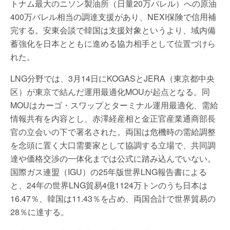
トナム最大のニソン製油所（日量20万バレル）への原油
400万バレル相当の調達支援があり、NEXI保険で信用補
完する。安東会談で韓国は支援対象というより、域内備
蓄強化を日本とともに進める協力相手として位置づけら
れた。
LNG分野では、3月14日にKOGASとJERA（東京都中央
区）が東京で結んだ運用最適化MOUが起点となる。同
MOUはカーゴ・スワップとターミナル運用最適化、需給
情報共有を内容とし、赤澤経産相と金正官産業通商部長
官の立会いの下で署名された。両国は危機時の需給調整
を念頭に置く大口需要家として協調する立場で、共同調
達や価格交渉の一体化までは公式に踏み込んでいない。
国際ガス連盟（IGU）の25年版世界LNG報告書による
と、24年の世界LNG貿易4億1124万トンのうち日本は
16.47％、韓国は11.43％を占め、両国合計で世界貿易の
28％に達する。