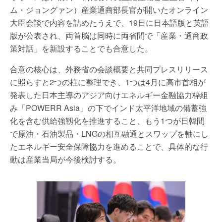
ム・ジョングァン）産業通商部長官が開いたオンライン
大臣会談で内容を詰めたうえで、19日に日本語版と英語
版が公表され、両首脳は同時に両省間で「産業・通商政
策対話」を新設することでも合意した。
合意の核心は、外務省の会談概要と共同プレスリリース
に照らすと2つの柱に整理でき、1つは4月に高市首相が
発表した日本主導のアジア向けエネルギー金融協力枠組
み「POWERR Asia」の下でインド太平洋地域の備蓄強
化を含む供給強靱化を推進すること、もう1つが日韓間
で原油・石油製品・LNGの相互融通とスワップを軸にし
たエネルギー安全保障協力を進めることで、具体的な行
動は産業当局が今後検討する。