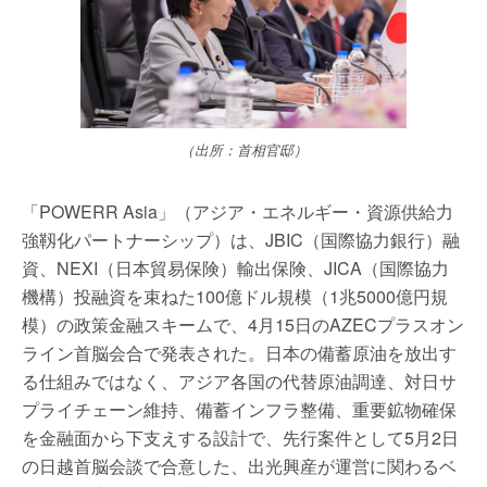
（出所：首相官邸）
「POWERR Asia」（アジア・エネルギー・資源供給力
強靱化パートナーシップ）は、JBIC（国際協力銀行）融
資、NEXI（日本貿易保険）輸出保険、JICA（国際協力
機構）投融資を束ねた100億ドル規模（1兆5000億円規
模）の政策金融スキームで、4月15日のAZECプラスオン
ライン首脳会合で発表された。日本の備蓄原油を放出す
る仕組みではなく、アジア各国の代替原油調達、対日サ
プライチェーン維持、備蓄インフラ整備、重要鉱物確保
を金融面から下支えする設計で、先行案件として5月2日
の日越首脳会談で合意した、出光興産が運営に関わるベ