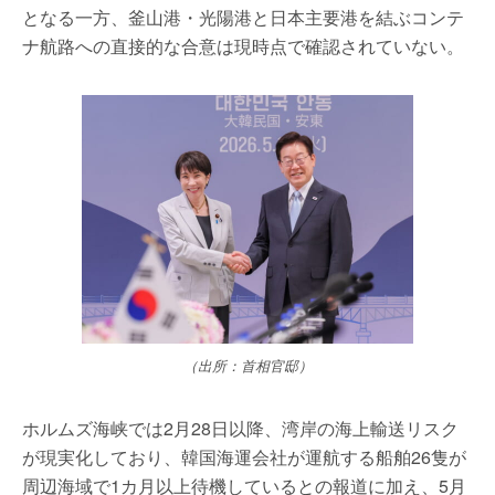
となる一方、釜山港・光陽港と日本主要港を結ぶコンテ
ナ航路への直接的な合意は現時点で確認されていない。
（出所：首相官邸）
ホルムズ海峡では2月28日以降、湾岸の海上輸送リスク
が現実化しており、韓国海運会社が運航する船舶26隻が
周辺海域で1カ月以上待機しているとの報道に加え、5月