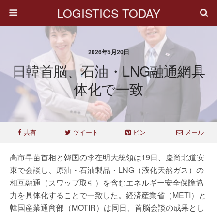
LOGISTICS TODAY
2026年5月20日
日韓首脳、石油・LNG融通網具
体化で一致
共有
ツイート
ピン
メール
高市早苗首相と韓国の李在明大統領は19日、慶尚北道安
東で会談し、原油・石油製品・LNG（液化天然ガス）の
相互融通（スワップ取引）を含むエネルギー安全保障協
力を具体化することで一致した。経済産業省（METI）と
韓国産業通商部（MOTIR）は同日、首脳会談の成果とし