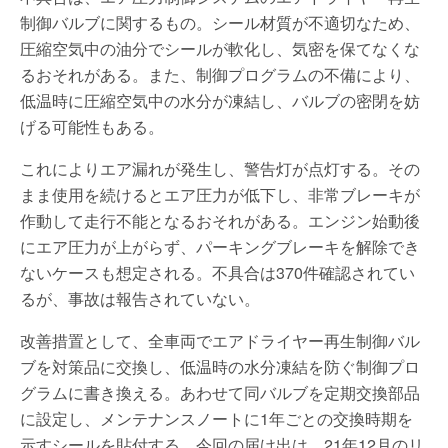
制御バルブに関するもの。シール材質が不適切なため、
圧縮空気中の油分でシールが軟化し、気密を保てなくな
るおそれがある。また、制御プログラムの不備により、
低温時に圧縮空気中の水分が凍結し、バルブの密閉を妨
げる可能性もある。
これによりエア漏れが発生し、警告灯が点灯する。その
まま使用を続けるとエア圧力が低下し、非常ブレーキが
作動して走行不能となるおそれがある。エンジン始動後
にエア圧力が上がらず、パーキングブレーキを解除でき
ないケースも想定される。不具合は370件確認されてい
るが、事故は報告されていない。
改善措置として、全車両でエアドライヤー再生制御バル
ブを対策品に交換し、低温時の水分凍結を防ぐ制御プロ
グラムに書き換える。あわせて同バルブを定期交換部品
に設定し、メンテナンスノートに1年ごとの交換時期を
示すシールを貼付する。今回の届け出は、21年12月のリ