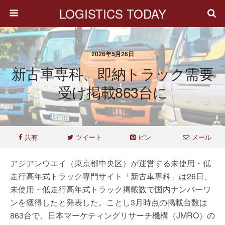
LOGISTICS TODAY
2026年5月26日
新古車専科、即納トラック需要
受け掲載863台に
共有
ツイート
ピン
メール
アジアンウエイ（東京都中央区）が運営する未使用・低
走行高年式トラック専門サイト「新古車専科」は26日、
未使用・低走行高年式トラック掲載数で国内ナンバーワ
ンを獲得したと発表した。ことし3月時点の掲載台数は
863台で、日本マーケティングリサーチ機構（JMRO）の