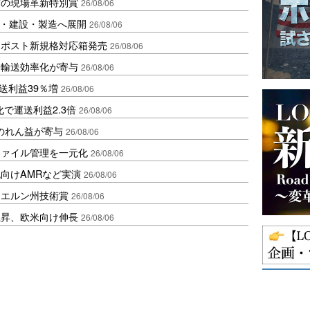
賞の現場革新特別賞
26/08/06
物流・建設・製造へ展開
26/08/06
クポスト新規格対応箱発売
26/08/06
と輸送効率化が寄与
26/08/06
送利益39％増
26/08/06
で運送利益2.3倍
26/08/06
ののれん益が寄与
26/08/06
ファイル管理を一元化
26/08/06
向けAMRなど実演
26/08/06
イエルン州技術賞
26/08/06
上昇、欧米向け伸長
26/08/06