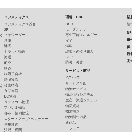
ロジスティクス
環境・CSR
話
ロジスティクス総合
CSR
短
モーダルシフト
3PL
D
フォワーダー
再生可能エネルギー
の
事
倉庫
安全
港湾
燃料
値
トラック輸送
環境への取り組み
新
海運
BCP
高
防災・災害
航空
鉄道
サービス・商品
物流子会社
ICT・IoT
静脈物流
サービス全般
災害物流
ンネ
物流サービス
食品物流
物流情報システム
EC物流
生産・流通システム
メディカル物流
物流資材
アパレル物流
物流機器
都市・館内物流
物流関連商品
スタートアップ･ベンチャー
新商品
利用運送
トラック
貿易・税関