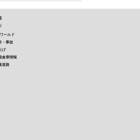
題
報
Pワールド
件・事故
上げ
着倉庫情報
速道路