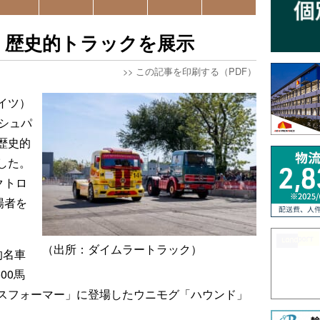
、歴史的トラックを展示
>>
この記事を印刷する（PDF）
イツ）
シュパ
歴史的
した。
クトロ
場者を
（出所：ダイムラートラック）
的名車
00馬
スフォーマー」に登場したウニモグ「ハウンド」