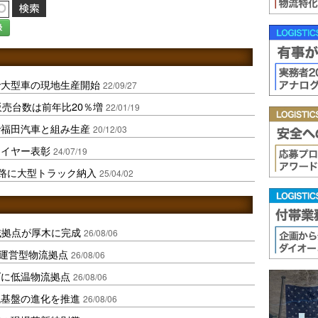
録
で大型車の現地生産開始
22/09/27
販売台数は前年比20％増
22/01/19
で福田汽車と組み生産
20/12/03
ライヤー表彰
24/07/19
路に大型トラック納入
25/04/02
域拠点が厚木に完成
26/08/06
運営型物流拠点
26/08/06
ダに低温物流拠点
26/08/06
流基盤の進化を推進
26/08/06