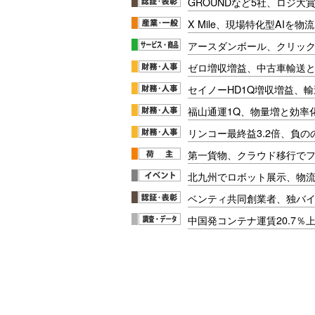
GROUNDなど5社、ロジ大
X Mile、現場特化型AIを
アースダンボール、クリッ
ゼロ増収増益、中古車輸送
セイノーHD1Q増収増益、輸
福山通運1Q、物量増と効率化
リンコー最終益3.2倍、負
第一貨物、クラウド移行で
北九州でロボット展示、物流
ベンティ共同創業者、独バ
中国発コンテナ運賃20.7％