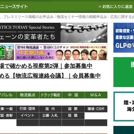
S TODAY｜国内最大の物流ニュースサイト
3PL, SCMなど国内外の最新の物流
、プレスリリース掲載のお申込み
物流セミナー情報の掲載申込み
広告に関する
場で確かめる視察第2弾｜参加募集中
める【物流広報連絡会議】｜会員募集中