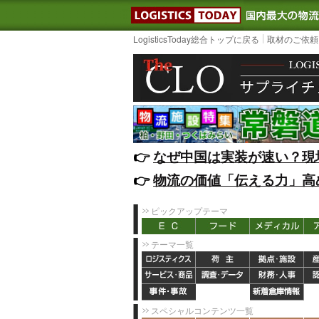
LOGISTIC
LogisticsToday総合トップに戻る
取材のご依頼
👉️
なぜ中国は実装が速い？現
👉️
物流の価値「伝える力」高
ピックアップテーマ
テーマ一覧
スペシャルコンテンツ一覧