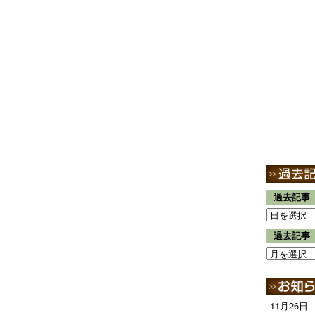
過去記事
過去記事
11月26日