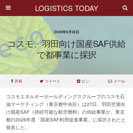
LOGISTICS TODAY
2026年5月28日
コスモ、羽田向け国産SAF供給
で都事業に採択
共有
ツイート
ピン
メール
コスモエネルギーホールディングスグループのコスモ石
油マーケティング（東京都中央区）は27日、羽田空港向
け国産SAF（持続可能な航空燃料）の供給事業が、東京
都の2026年度「国産SAF利用促進事業」に採択されたと
発表した。