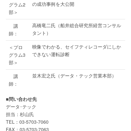
の成功事例を大公開
グラム2
部＞
高橋竜二氏（船井総合研究所経営コンサル
講
タント）
師：
映像でわかる、セイフティレコーダにしか
＜プロ
できない運転診断
グラム3
部＞
並木宏之氏（データ・テック営業本部）
講
師：
■問い合わせ先
データ･テック
担当：杉山氏
TEL：03-5703-7060
FAX：03-5703-7063