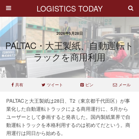
LOGISTICS TODAY
2026年5月28日
PALTAC・大王製紙、自動運転ト
ラックを商用利用
共有
ツイート
ピン
メール
PALTACと大王製紙は28日、T2（東京都千代田区）が事
業化した自動運転トラックによる商用運行に、5月から
ユーザーとして参画すると発表した。国内製紙業界で自
動運転トラックを本格利用するのは初めてだという。商
用運行は同日から始める。