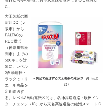
た。
大王製紙の西
淀川DC（大
阪市）から
PALTACの
RDC横浜
（神奈川県座
間市）までの
520キロを対
象に、レベル
2自動運転ト
ラックでエリ
▲実証で輸送する大王製紙の商品の一例
（出所：
エール商品を
T2）
定期輸送す
る。レベル2自動運転区間は、名神高速道路・吹田イン
ターチェンジ（IC）から東名高速道路の綾瀬スマートIC