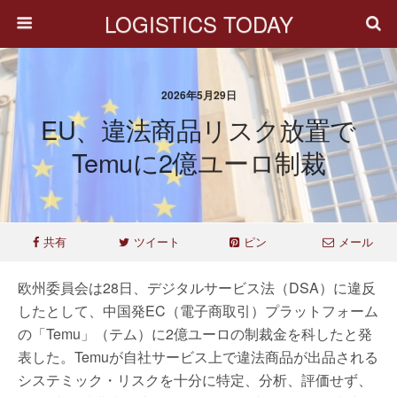
LOGISTICS TODAY
2026年5月29日
EU、違法商品リスク放置で
Temuに2億ユーロ制裁
共有
ツイート
ピン
メール
欧州委員会は28日、デジタルサービス法（DSA）に違反
したとして、中国発EC（電子商取引）プラットフォーム
の「Temu」（テム）に2億ユーロの制裁金を科したと発
表した。Temuが自社サービス上で違法商品が出品される
システミック・リスクを十分に特定、分析、評価せず、