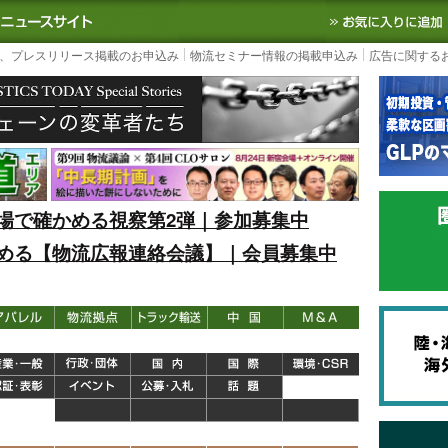
S TODAY｜国内最大の物流ニュースサイト
3PL, SCMなど国内外の最新の物流
、プレスリリース掲載のお申込み
物流セミナー情報の掲載申込み
広告に関する
場で確かめる視察第2弾｜参加募集中
める【物流広報連絡会議】｜会員募集中