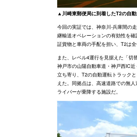
▲川崎東郵便局に到着したT2の自
今回の実証では、神奈川-兵庫間の
継輸送オペレーションの有効性を確
証貨物と車両の手配を担い、T2は
また、レベル4運行を見据えた「切
神戸市の山陽自動車道・神戸西IC
立ち寄り、T2の自動運転トラック
えた。同拠点は、高速道路での無人
ライバーが乗降する施設だ。