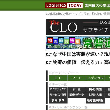
LOGISTIC
LogisticsToday総合トップに戻る
取材のご依頼
👉️
なぜ中国は実装が速い？現
👉️
物流の価値「伝える力」高
ピックアップテーマ
テーマ一覧
スペシャルコンテンツ一覧