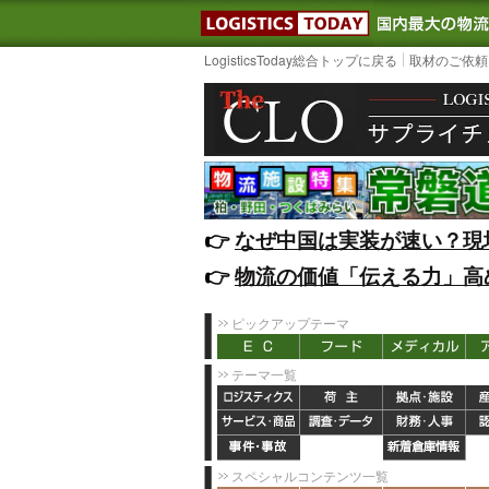
LOGISTIC
LogisticsToday総合トップに戻る
取材のご依頼
👉️
なぜ中国は実装が速い？現
👉️
物流の価値「伝える力」高
ピックアップテーマ
テーマ一覧
スペシャルコンテンツ一覧