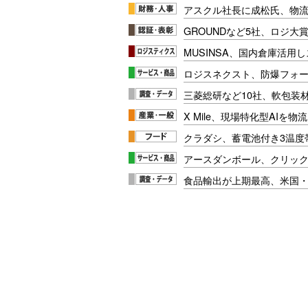
アスクル社長に成松氏、物
GROUNDなど5社、ロジ大
MUSINSA、国内倉庫活用
ロジスネクスト、防爆フォ
三菱総研など10社、軟包装
X Mile、現場特化型AIを
クラダシ、蓄電池付き3温度
アースダンボール、クリッ
食品輸出が上期最高、米国