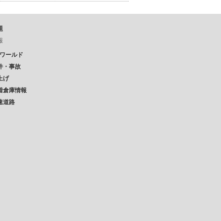
題
報
Pワールド
件・事故
上げ
着倉庫情報
速道路