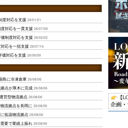
価制度対応を支援
26/01/21
制度対応を一貫支援
26/07/09
評価制度対応を支援
26/02/02
度対応を一括支援
26/07/14
CS評価対応を支援
26/06/09
扇島に冷凍倉庫
26/08/06
域拠点が厚木に完成
26/08/06
運営型物流拠点
26/08/06
温物流拠点を長岡に
26/08/06
ダに低温物流拠点
26/08/06
送需要で業績上振れ
26/08/06