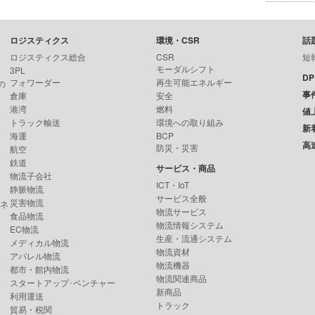
ロジスティクス
環境・CSR
話
ロジスティクス総合
CSR
短
モーダルシフト
3PL
D
フォワーダー
再生可能エネルギー
の
事
倉庫
安全
港湾
燃料
値
トラック輸送
環境への取り組み
新
海運
BCP
高
防災・災害
航空
鉄道
サービス・商品
物流子会社
ICT・IoT
静脈物流
サービス全般
災害物流
ンネ
物流サービス
食品物流
物流情報システム
EC物流
生産・流通システム
メディカル物流
物流資材
アパレル物流
物流機器
都市・館内物流
物流関連商品
スタートアップ･ベンチャー
新商品
利用運送
トラック
貿易・税関