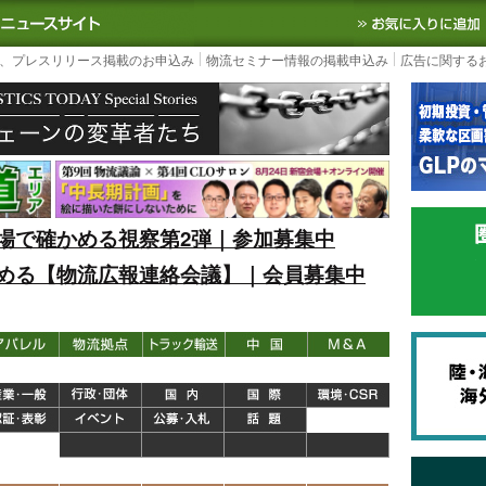
S TODAY｜国内最大の物流ニュースサイト
3PL, SCMなど国内外の最新の物流
、プレスリリース掲載のお申込み
物流セミナー情報の掲載申込み
広告に関する
場で確かめる視察第2弾｜参加募集中
める【物流広報連絡会議】｜会員募集中