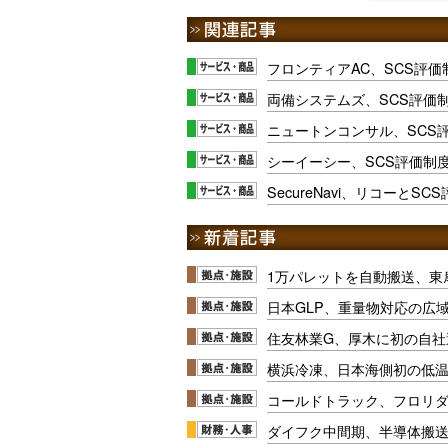
フロンティアAC、SCS評
両備システムズ、SCS評価
ニュートンコンサル、SCS
シーイーシー、SCS評価制
SecureNavi、リコーとS
1万パレットを自動搬送、東
日本GLP、重量物対応の広
住友林業G、厚木に初の自社
横浜冷凍、日本海側初の低
コールドトラック、フロリ
ダイフク中間期、半導体搬