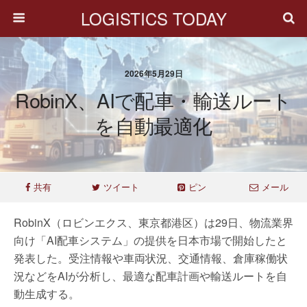
LOGISTICS TODAY
2026年5月29日
RobinX、AIで配車・輸送ルート
を自動最適化
共有
ツイート
ピン
メール
RobinX（ロビンエクス、東京都港区）は29日、物流業界
向け「AI配車システム」の提供を日本市場で開始したと
発表した。受注情報や車両状況、交通情報、倉庫稼働状
況などをAIが分析し、最適な配車計画や輸送ルートを自
動生成する。