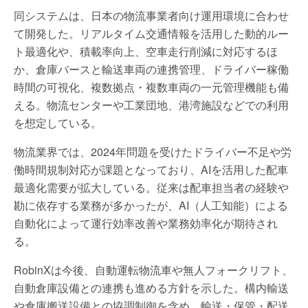
同システムは、日本の物流事業者向け運用環境に合わせ
て開発した。リアルタイム交通情報を活用した動的ルー
ト最適化や、積載率向上、空車走行削減に対応するほ
か、倉庫バースと輸送車両の連携管理、ドライバー稼働
時間の可視化、複数拠点・複数車両の一元管理機能も備
える。物流センターや工業団地、港湾施設などでの利用
を想定している。
物流業界では、2024年問題を受けたドライバー不足や労
働時間規制対応が課題となっており、AIを活用した配車
最適化需要が拡大している。従来は配車担当者の経験や
勘に依存する業務が多かったが、AI（人工知能）による
自動化によって運行効率改善や業務効率化が期待され
る。
RobinXは今後、自動運転物流車や無人フォークリフト、
自動倉庫設備との連携も進める方針を示した。構内輸送
や倉庫搬送設備との協調制御を含め、輸送・保管・配送