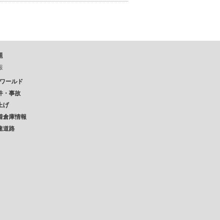
題
報
Pワールド
件・事故
上げ
着倉庫情報
速道路