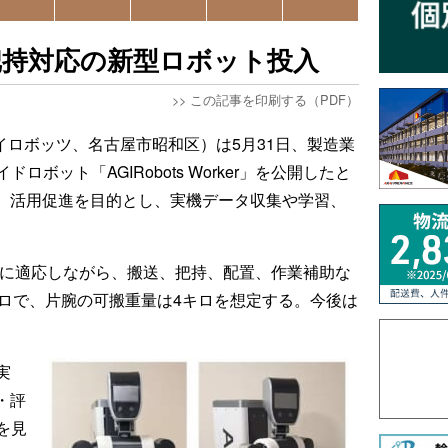
送・把持対応の新型ロボット投入
>>
この記事を印刷する（PDF）
ーアイロボッツ、名古屋市昭和区）は5月31日、製造業
ボット「AGIRobots Worker」を公開したと
能）活用促進を目的とし、実機データ収集や学習、
の作業空間に適応しながら、搬送、把持、配置、作業補助な
キロで、片腕の可搬重量は4キロを想定する。今後は
実
・評
を見