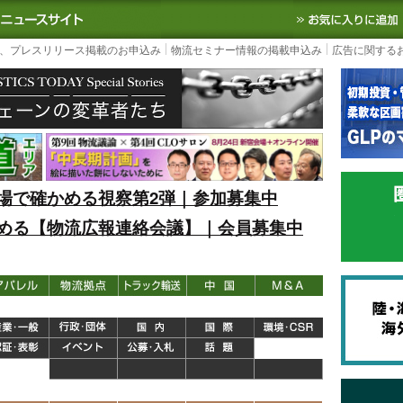
S TODAY｜国内最大の物流ニュースサイト
3PL, SCMなど国内外の最新の物流
、プレスリリース掲載のお申込み
物流セミナー情報の掲載申込み
広告に関する
場で確かめる視察第2弾｜参加募集中
める【物流広報連絡会議】｜会員募集中