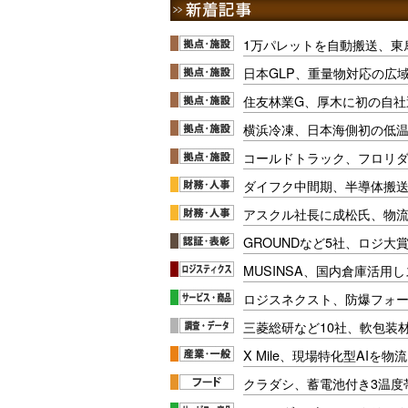
1万パレットを自動搬送、東
日本GLP、重量物対応の広
住友林業G、厚木に初の自社
横浜冷凍、日本海側初の低
コールドトラック、フロリ
ダイフク中間期、半導体搬
アスクル社長に成松氏、物
GROUNDなど5社、ロジ大
MUSINSA、国内倉庫活用
ロジスネクスト、防爆フォ
三菱総研など10社、軟包装
X Mile、現場特化型AIを
クラダシ、蓄電池付き3温度