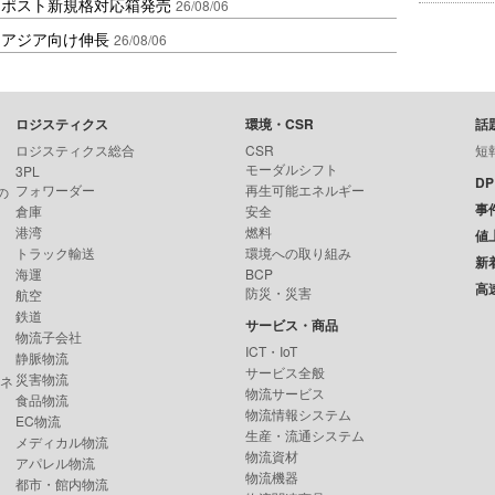
クポスト新規格対応箱発売
26/08/06
・アジア向け伸長
26/08/06
ロジスティクス
環境・CSR
話
ロジスティクス総合
CSR
短
モーダルシフト
3PL
D
フォワーダー
再生可能エネルギー
の
事
倉庫
安全
港湾
燃料
値
トラック輸送
環境への取り組み
新
海運
BCP
高
防災・災害
航空
鉄道
サービス・商品
物流子会社
ICT・IoT
静脈物流
サービス全般
災害物流
ンネ
物流サービス
食品物流
物流情報システム
EC物流
生産・流通システム
メディカル物流
物流資材
アパレル物流
物流機器
都市・館内物流