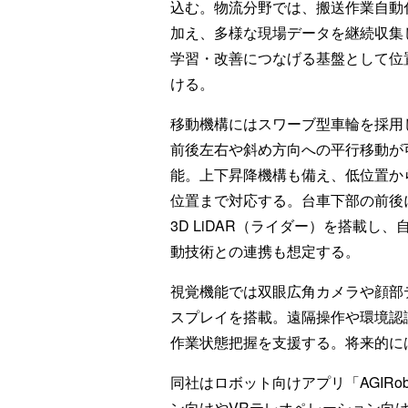
込む。物流分野では、搬送作業自動
加え、多様な現場データを継続収集
学習・改善につなげる基盤として位
ける。
移動機構にはスワーブ型車輪を採用
前後左右や斜め方向への平行移動が
能。上下昇降機構も備え、低位置か
位置まで対応する。台車下部の前後
3D LiDAR（ライダー）を搭載し、
動技術との連携も想定する。
視覚機能では双眼広角カメラや顔部
スプレイを搭載。遠隔操作や環境認
作業状態把握を支援する。将来的に
同社はロボット向けアプリ「AGIRob
ン向けやVRテレオペレーション向