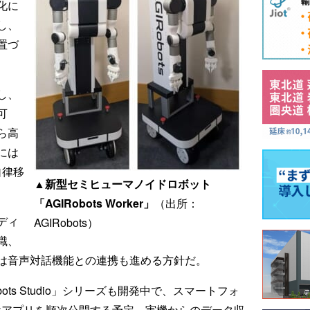
化に
し、
置づ
し、
可
ら高
には
自律移
▲新型セミヒューマノイドロボット
「AGIRobots Worker」
（出所：
ディ
AGIRobots）
識、
は音声対話機能との連携も進める方針だ。
ots Studio」シリーズも開発中で、スマートフォ
けアプリを順次公開する予定。実機からのデータ収