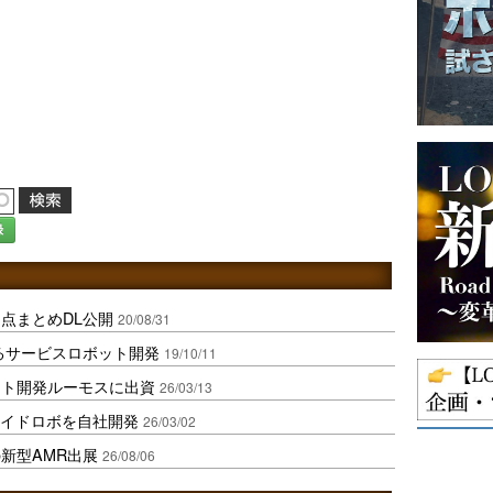
録
点まとめDL公開
20/08/31
するサービスロボット開発
19/10/11
ット開発ルーモスに出資
26/03/13
マノイドロボを自社開発
26/03/02
新型AMR出展
26/08/06