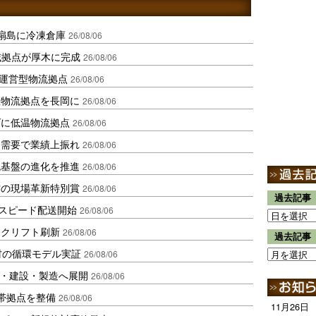
扇島に冷凍倉庫
26/08/06
域拠点が厚木に完成
26/08/06
運営型物流拠点
26/08/06
温物流拠点を長岡に
26/08/06
ダに低温物流拠点
26/08/06
送需要で業績上振れ
26/08/06
流基盤の進化を推進
26/08/06
賞の現場革新特別賞
26/08/06
過去記事
しスピード配送開始
26/08/06
ークリフト刷新
26/08/06
過去記事
材の循環モデル実証
26/08/06
物流・建設・製造へ展開
26/08/06
帯拠点を整備
26/08/06
11月26日