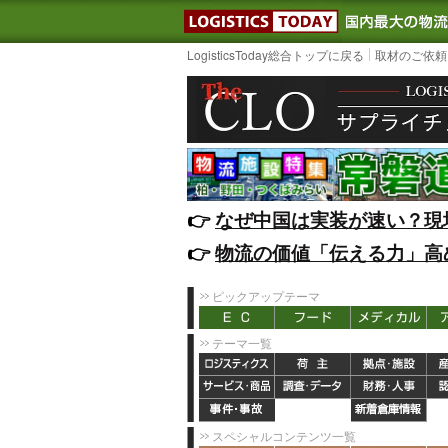
LOGISTIC
LogisticsToday総合トップに戻る
取材のご依頼
👉️
なぜ中国は実装が速い？現
👉️
物流の価値「伝える力」高
ピックアップテーマ
テーマ一覧
スペシャルコンテンツ一覧