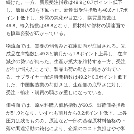
続けた。一方、新規受注指数は49.9と0.7ポイント低下
し、節目の50を下回った。新輸出受注指数も48.6と1.7ポ
イント低下し、外需の鈍化が目立つ。購買量指数は
49.8、輸入指数は48.8となり、原材料や部材の調達面で
も慎重姿勢が広がっている。
物流面では、需要の弱含みと在庫動向が注目される。完
成品在庫指数は49.3と前月から1.8ポイント上昇し、在庫
減少の勢いが鈍った。生産が拡大を維持する一方、受注
が伸び悩んだことで、製品出荷の動きに鈍さが出てい
る。サプライヤー配送時間指数は49.2と0.3ポイント低下
した。中国製造業の荷動きは、生産側の底堅さに対し、
受注・輸出・購買の弱さが重しになっている。
価格面では、原材料購入価格指数が60.5、出荷価格指数
が51.9となり、いずれも前月から3.2ポイント低下。上昇
圧力は残るものの、原油など一部の基礎原材料価格の下
落や調達活動の鈍化により、企業のコスト負担はやや和