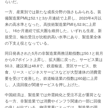
らいだ。
一方、産業別では新たな成長分野の強さもみられる。装
備製造業PMIは52.1と3か月連続で上昇し、2023年4月以
来の高水準となった。高技術製造業PMIも52.9に上昇
し、16か月連続で拡大圏を維持した。いずれも生産、新
規受注、輸出受注が比較的高い水準にあり、製造業全体
の下支え役となっている。
同日発表された5月の非製造業商務活動指数は50.1と前月
から0.7ポイント上昇し、拡大圏に戻った。サービス業は
50.3、建設業は48.8で、鉄道輸送、景区サービス、飲
食、リース・ビジネスサービスなどが大型連休の消費需
要を受けて改善した。鉄道輸送業の指数は60超に上昇
し、人流回復が関連サービスを押し上げた。
中国経済は、製造業では外需鈍化と受注不足が重荷とな
る一方、非製造業では消費やインフラ関連の一部に回復
の兆しが出ている。物流業界にとっては、製造業の調