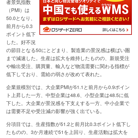
者景気指数
（PMI）は
50.0となり、
前月から0.3
ポイント低下
した。好不況
の節目となる50にとどまり、製造業の景況感は横ばい圏
まで減速した。生産は拡大を維持したものの、新規受注
や輸出受注、購買量、輸入など物流需要に関わる指標が
低下しており、需給の弱さが改めて表れた。
企業規模別では、大企業PMIが51.1と前月から0.9ポイン
ト上昇した一方、中型企業は48.6、小型企業は48.5に低
下した。大企業が景況感を下支えする一方、中小企業で
は需要不足や受注減の影響が強く出ている。
分項目では、生産指数が51.2と前月比0.3ポイント低下し
たものの、3か月連続で51を上回り、生産活動は拡大を