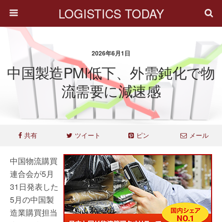
LOGISTICS TODAY
2026年6月1日
中国製造PMI低下、外需鈍化で物
流需要に減速感
共有
ツイート
ピン
メール
中国物流購買
連合会が5月
31日発表した
5月の中国製
造業購買担当