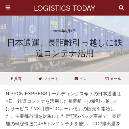
LOGISTICS TODAY
2026年6月1日
日本通運、長距離引っ越しに鉄
道コンテナ活用
共有
ツイート
ピン
メール
NIPPON EXPRESSホールディングス傘下の日本通運は
1日、鉄道コンテナを活用した長距離・少量引っ越し向
けサービス「NX引越ECOレール便」の販売を開始し
た。主要都市間を対象にした定額型パック商品で、長距
離の幹線輸送にJR5トンコンテナを使い、CO2排出量を