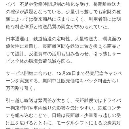
イバー不足や労働時間規制の強化を受け、長距離輸送力
の確保が課題となっている。少量引っ越しでも家財の種
類によっては従来商品に収まりにくく、利用者側には明
確な料金体系と輸送品質の両立が求められていた。
日本通運は、鉄道輸送の定時性、大量輸送力、環境面の
優位性に着目し、長距離区間を鉄道に置き換える商品と
して設計。反復資材の活用も組み合わせ、引っ越しサー
ビス全体の環境負荷低減を図る。
サービス開始に合わせ、12月28日まで発売記念キャンペ
ーンを実施する。期間中は販売価格をパック料金から1
万円割り引く。
引っ越し輸送は繁閑差が大きく、長距離便ではドライバ
ー拘束時間や車両繰りの影響を受けやすい。鉄道コンテ
ナを組み込むことで、日通は長距離・少量引っ越しの受
け皿を広げるとともに、モーダルシフトによる脱炭素対