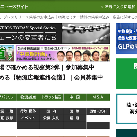
S TODAY｜国内最大の物流ニュースサイト
3PL, SCMなど国内外の最新の物流
、プレスリリース掲載のお申込み
物流セミナー情報の掲載申込み
広告に関する
場で確かめる視察第2弾｜参加募集中
める【物流広報連絡会議】｜会員募集中