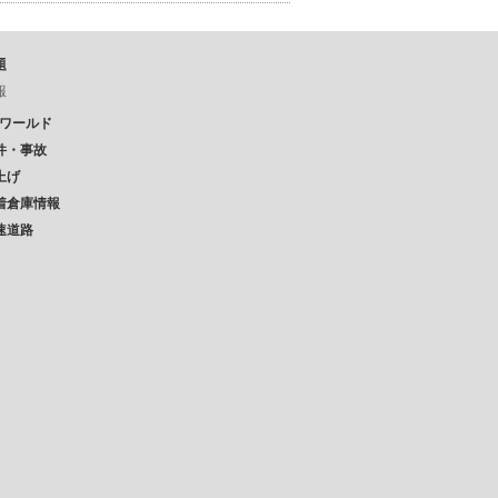
題
報
Pワールド
件・事故
上げ
着倉庫情報
速道路