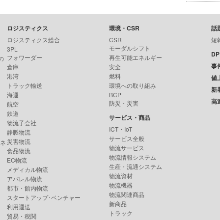
ロジスティクス
環境・CSR
話
ロジスティクス総合
CSR
短
モーダルシフト
3PL
D
フォワーダー
再生可能エネルギー
の
事
倉庫
安全
港湾
燃料
値
トラック輸送
環境への取り組み
新
海運
BCP
高
防災・災害
航空
鉄道
サービス・商品
物流子会社
ICT・IoT
静脈物流
サービス全般
災害物流
ンネ
物流サービス
食品物流
物流情報システム
EC物流
生産・流通システム
メディカル物流
物流資材
アパレル物流
物流機器
都市・館内物流
物流関連商品
スタートアップ･ベンチャー
新商品
利用運送
トラック
貿易・税関