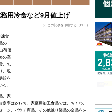
務用冷食など9月値上げ
>>
この記事を印刷する（PDF）
冷凍食
品の一
出荷価
格の高
費、包
り、現
供給を
いる。
品、家
定率は2-17％。家庭用加工食品では、ちくわ、
セージ、パウチ商品、その他練り製品の全品を5-