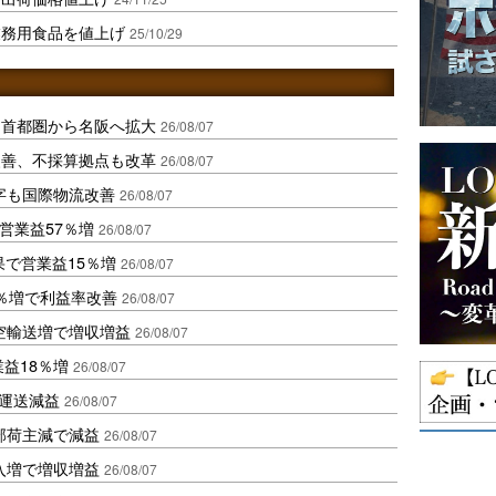
業務用食品を値上げ
25/10/29
、首都圏から名阪へ拡大
26/08/07
に改善、不採算拠点も改革
26/08/07
字も国際物流改善
26/08/07
営業益57％増
26/08/07
果で営業益15％増
26/08/07
2％増で利益率改善
26/08/07
空輸送増で増収増益
26/08/07
業益18％増
26/08/07
も運送減益
26/08/07
部荷主減で減益
26/08/07
入増で増収増益
26/08/07