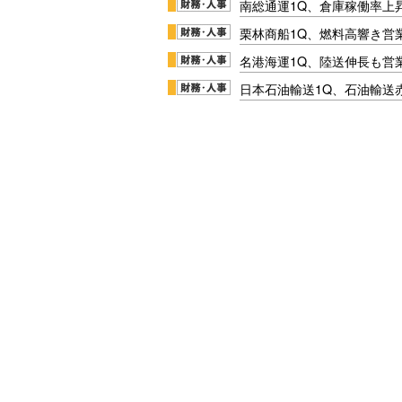
南総通運1Q、倉庫稼働率上
栗林商船1Q、燃料高響き営
名港海運1Q、陸送伸長も営業
日本石油輸送1Q、石油輸送