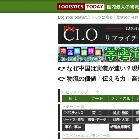
LOGISTIC
LogisticsToday総合トップに戻る
取材のご依頼
👉️
なぜ中国は実装が速い？現
👉️
物流の価値「伝える力」高
ピックアップテーマ
テーマ一覧
スペシャルコンテンツ一覧