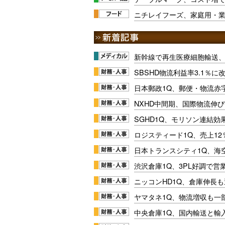
ニチレイフーズ、家庭用・
新幹線で再生医療細胞輸送
SBSHD物流利益率3.1％
日本郵政1Q、郵便・物流赤
NXHD中間期、国際物流伸び
SGHD1Q、モリソン連結効
ロジスティード1Q、売上1
日本トランスシティ1Q、海
渋沢倉庫1Q、3PL好調で営
ニッコンHD1Q、倉庫伸長
ヤマタネ1Q、物流増収も一
中央倉庫1Q、国内輸送と輸