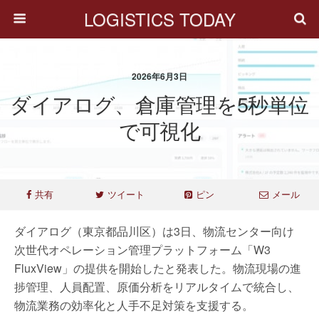
LOGISTICS TODAY
2026年6月3日
ダイアログ、倉庫管理を5秒単位
で可視化
共有
ツイート
ピン
メール
ダイアログ（東京都品川区）は3日、物流センター向け
次世代オペレーション管理プラットフォーム「W3
FluxView」の提供を開始したと発表した。物流現場の進
捗管理、人員配置、原価分析をリアルタイムで統合し、
物流業務の効率化と人手不足対策を支援する。