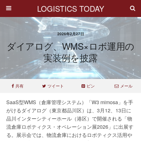
LOGISTICS TODAY
2026年2月27日
ダイアログ、WMS×ロボ運用の
実装例を披露
共有
ツイート
ピン
メール
SaaS型WMS（倉庫管理システム）「W3 mimosa」を手
がけるダイアログ（東京都品川区）は、3月12、13日に
品川インターシティーホール（港区）で開催される「物
流倉庫ロボティクス・オペレーション展2026」に出展す
る。展示会では、物流倉庫におけるロボティクス活用や