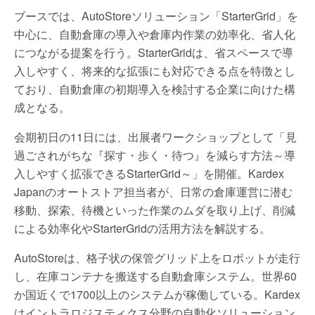
ブースでは、AutoStoreソリューション「StarterGrid」を
中心に、自動倉庫の導入や倉庫内作業の効率化、省人化
につながる提案を行う。StarterGridは、省スペースで導
入しやすく、将来的な拡張にも対応できる点を特徴とし
ており、自動倉庫の初期導入を検討する企業に向けた構
成となる。
会期初日の11日には、出展者ワークショップとして「見
過ごされがちな『探す・歩く・待つ』を減らす方法～導
入しやすく拡張できるStarterGrid～」を開催。Kardex
Japanのオートストア担当者が、日常の倉庫運営に潜む
移動、探索、待機といった作業のムダを取り上げ、削減
による効率化やStarterGridの活用方法を解説する。
AutoStoreは、格子状の保管グリッド上をロボットが走行
し、在庫コンテナを搬送する自動倉庫システム。世界60
か国近くで1700以上のシステムが稼働している。Kardex
はイントラロジスティクス分野の自動化ソリューション