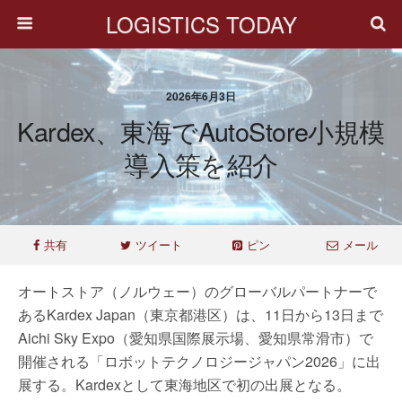
LOGISTICS TODAY
2026年6月3日
Kardex、東海でAutoStore小規模
導入策を紹介
共有
ツイート
ピン
メール
オートストア（ノルウェー）のグローバルパートナーで
あるKardex Japan（東京都港区）は、11日から13日まで
Aichi Sky Expo（愛知県国際展示場、愛知県常滑市）で
開催される「ロボットテクノロジージャパン2026」に出
展する。Kardexとして東海地区で初の出展となる。