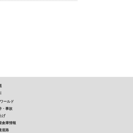
題
報
Pワールド
件・事故
上げ
着倉庫情報
速道路