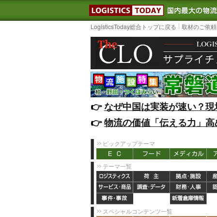
LOGISTIC
LogisticsToday総合トップに戻る
取材のご依頼
👉️
なぜ中国は実装が速い？現
👉️
物流の価値「伝える力」高
ピックアップテーマ
テーマ一覧
スペシャルコンテンツ一覧