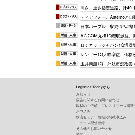
高さ・重さ指定道路、計40
ティアフォー、Astemoと自
日本パープル、収納悩み7割
AZ-COM丸和1Q増収減益
ロジネットジャパン1Q増収
レンゴー1Q大幅増益、価格
玉井商船1Q、外航市況改善
Logistics Todayから
お知らせ
広告に関するお問い合わせ
取材のご依頼、プレスリリース掲載
お申込み
物流セミナー情報の掲載申込み
ニュース配信登録
その他のお問い合わせ
運営