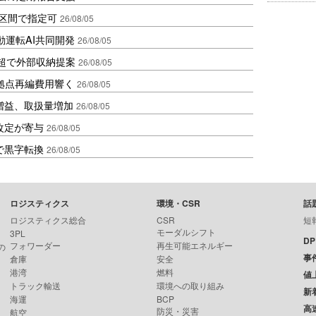
1区間で指定可
26/08/05
動運転AI共同開発
26/08/05
超で外部収納提案
26/08/05
、拠点再編費用響く
26/08/05
増益、取扱量増加
26/08/05
改定が寄与
26/08/05
で黒字転換
26/08/05
ロジスティクス
環境・CSR
話
ロジスティクス総合
CSR
短
モーダルシフト
3PL
D
フォワーダー
再生可能エネルギー
の
事
倉庫
安全
港湾
燃料
値
トラック輸送
環境への取り組み
新
海運
BCP
高
防災・災害
航空