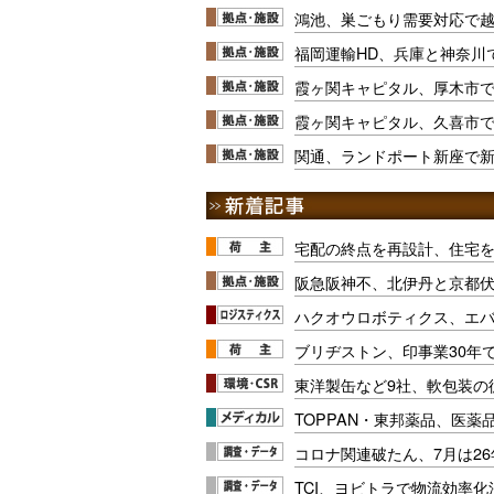
鴻池、巣ごもり需要対応で
福岡運輸HD、兵庫と神奈川
霞ヶ関キャピタル、厚木市
霞ヶ関キャピタル、久喜市
関通、ランドポート新座で
宅配の終点を再設計、住宅
阪急阪神不、北伊丹と京都
ハクオウロボティクス、エ
ブリヂストン、印事業30年
東洋製缶など9社、軟包装の
TOPPAN・東邦薬品、医薬
コロナ関連破たん、7月は26
TCI、ヨビトラで物流効率