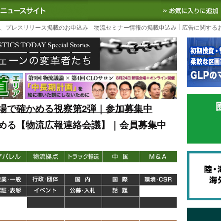
S TODAY｜国内最大の物流ニュースサイト
3PL, SCMなど国内外の最新の物流
、プレスリリース掲載のお申込み
物流セミナー情報の掲載申込み
広告に関する
場で確かめる視察第2弾｜参加募集中
める【物流広報連絡会議】｜会員募集中