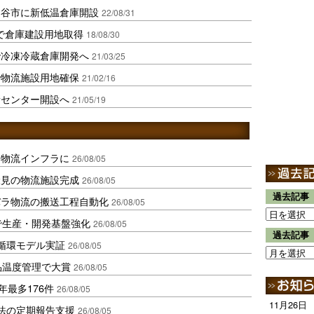
越谷市に新低温倉庫開設
22/08/31
で倉庫建設用地取得
18/08/30
で冷凍冷蔵倉庫開発へ
21/03/25
で物流施設用地確保
21/02/16
新センター開設へ
21/05/19
を物流インフラに
26/08/05
伏見の物流施設完成
26/08/05
過去記事
バラ物流の搬送工程自動化
26/08/05
で生産・開発基盤強化
26/08/05
過去記事
循環モデル実証
26/08/05
品温度管理で大賞
26/08/05
年最多176件
26/08/05
11月26日
化法の定期報告支援
26/08/05