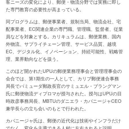
客ニーズの変化により、郵便・物流分野では実務に即し
た専門教育の必要性が高まっている。
同プログラムは、郵便事業者、規制当局、物流会社、宅
配事業者、EC関連企業の専門職、管理職、監督者、従業
員などを対象とする。カリキュラムは、郵便業務、国内
外物流、サプライチェーン管理、サービス品質、越境
EC、デジタル化、イノベーション、持続可能性、戦略管
理、業界動向などを扱う。
このほど開かれたUPUの郵便業務理事会と管理理事会の
会合では、第1期生の一人として、カリブ郵便連合事務
局長でバミューダ郵政長官のサミュエル・ブラングマン
氏に郵便物流ディプロマが授与された。授与はUPUの目
時政彦事務局長、MBTUのダニエラ・カバニージャCEO
兼学長らの立ち会いのもとで行われた。
カバニージャ氏は、郵便の近代化は技術やインフラだけ
でなく、変化を主導できる人材に左右されると説明。