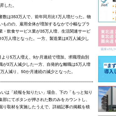
上昇した。
数は353万人で、前年同月比1万人増だった。物
いものの、雇用全体が増加するなかで小幅なプラ
業・飲食サービス業が35万人増、生活関連サービ
10万人増となった。一方、製造業は8万人減少し
月より5万人増え、9か月連続で増加。求職理由別
職が3万人減少した一方、自発的な離職は5万人増
83万人減り、50か月連続の減少となった。
るいは「続報を知りたい」場合、下の「もっと知り
集部にてボタンが押された数のみをカウントし、
掘り取材を実施したうえで、詳細記事の掲載を積