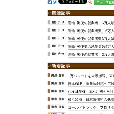
ニュース登
運輸･郵便の就業者、6万人
運輸･郵便の就業者数、6万
運輸･郵便の就業者数3万人
運輸･郵便業の就業者数9万
運輸･郵便の就業者、2万人
1万パレットを自動搬送、東
日本GLP、重量物対応の広
住友林業G、厚木に初の自社
横浜冷凍、日本海側初の低
コールドトラック、フロリ