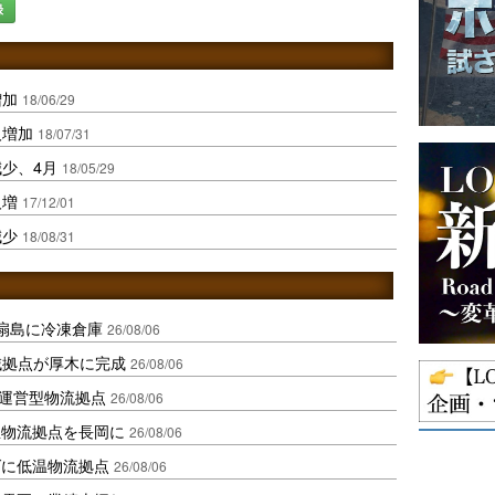
録
増加
18/06/29
人増加
18/07/31
減少、4月
18/05/29
人増
17/12/01
減少
18/08/31
扇島に冷凍倉庫
26/08/06
域拠点が厚木に完成
26/08/06
運営型物流拠点
26/08/06
温物流拠点を長岡に
26/08/06
ダに低温物流拠点
26/08/06