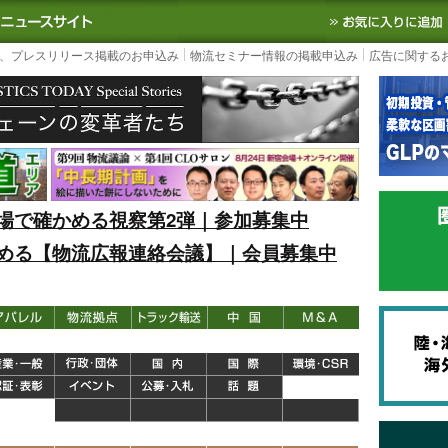
S TODAY｜国内最大の物流ニュースサイト
3PL, SCMなど国内外の最新の物流
、プレスリリース掲載のお申込み
物流セミナー情報の掲載申込み
広告に関する
場で確かめる視察第2弾｜参加募集中
める【物流広報連絡会議】｜会員募集中