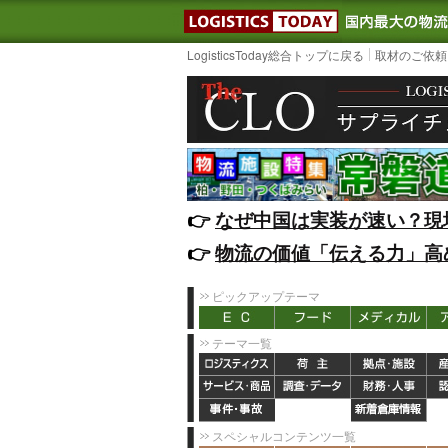
LOGISTIC
LogisticsToday総合トップに戻る
取材のご依頼
👉️
なぜ中国は実装が速い？現
👉️
物流の価値「伝える力」高
ピックアップテーマ
テーマ一覧
スペシャルコンテンツ一覧