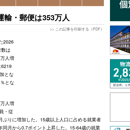
運輸・郵便は353万人
>>
この記事を印刷する（PDF）
2026
者数は
4万人増
219
増加とな
5％とな
。
6万人増
員・従
か月ぶりに増加した。15歳以上人口に占める就業者
年同月から0.7ポイント上昇した。15-64歳の就業