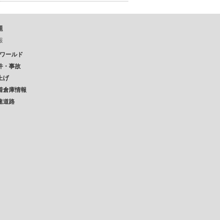
題
報
Pワールド
件・事故
上げ
着倉庫情報
速道路