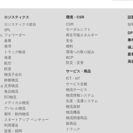
ロジスティクス
環境・CSR
話
ロジスティクス総合
CSR
短
モーダルシフト
3PL
D
フォワーダー
再生可能エネルギー
の
事
倉庫
安全
港湾
燃料
値
トラック輸送
環境への取り組み
新
海運
BCP
高
防災・災害
航空
鉄道
サービス・商品
物流子会社
ICT・IoT
静脈物流
サービス全般
災害物流
ンネ
物流サービス
食品物流
物流情報システム
EC物流
生産・流通システム
メディカル物流
物流資材
アパレル物流
物流機器
都市・館内物流
物流関連商品
スタートアップ･ベンチャー
新商品
利用運送
トラック
貿易・税関