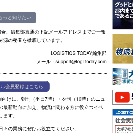
もっと知りたい
場合、編集部直通の下記メールアドレスまでご一報
材源の秘匿を徹底しています。
LOGISTICS TODAY編集部
メール：support@logi-today.com
ール会員登録はこちら
ール会員向けに、朝刊（平日7時）・夕刊（16時）のニュ
の最新動向に加え、物流に関わる方に役立つイベ
します。
日々の業務にぜひお役立てください。