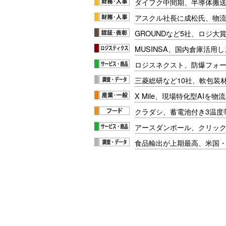
ダイフク中間期、半導体搬
アスクル社長に成松氏、物
GROUNDなど5社、ロジ大
MUSINSA、国内倉庫活用
ロジスネクスト、防爆フォ
三菱総研など10社、軟包装
X Mile、現場特化型AIを
クラダシ、蓄電池付き3温度
アースダンボール、クリッ
食品輸出が上期最高、米国