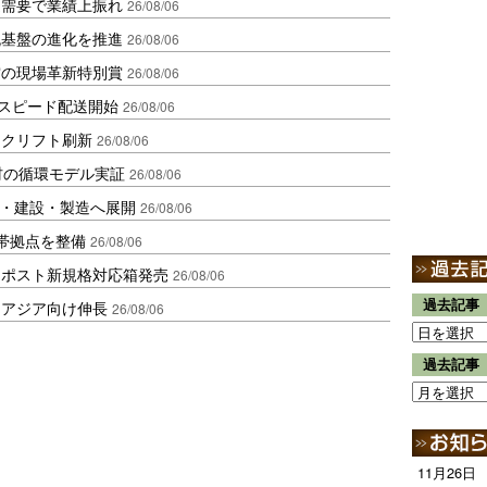
送需要で業績上振れ
26/08/06
流基盤の進化を推進
26/08/06
賞の現場革新特別賞
26/08/06
しスピード配送開始
26/08/06
ークリフト刷新
26/08/06
材の循環モデル実証
26/08/06
物流・建設・製造へ展開
26/08/06
帯拠点を整備
26/08/06
クポスト新規格対応箱発売
26/08/06
過去記事
・アジア向け伸長
26/08/06
過去記事
11月26日