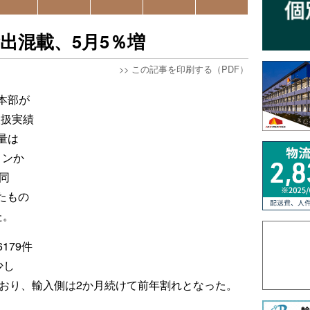
出混載、5月5％増
>>
この記事を印刷する（PDF）
本部が
取扱実績
量は
トンか
、同
たもの
た。
179件
少し
っており、輸入側は2か月続けて前年割れとなった。