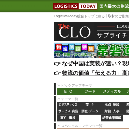
LOGISTIC
LogisticsToday総合トップに戻る
取材のご依頼
👉️
なぜ中国は実装が速い？現
👉️
物流の価値「伝える力」高
ピックアップテーマ
テーマ一覧
スペシャルコンテンツ一覧