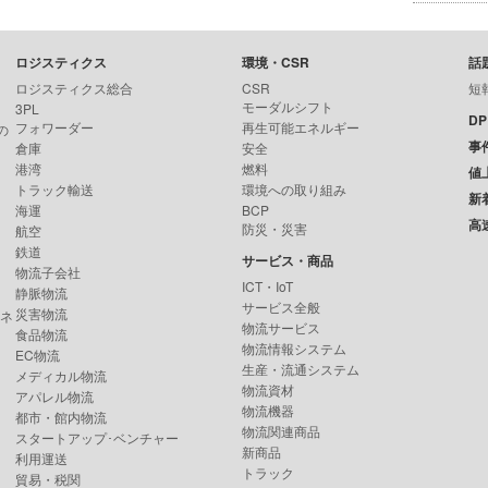
ロジスティクス
環境・CSR
話
ロジスティクス総合
CSR
短
モーダルシフト
3PL
D
フォワーダー
再生可能エネルギー
の
事
倉庫
安全
港湾
燃料
値
トラック輸送
環境への取り組み
新
海運
BCP
高
防災・災害
航空
鉄道
サービス・商品
物流子会社
ICT・IoT
静脈物流
サービス全般
災害物流
ンネ
物流サービス
食品物流
物流情報システム
EC物流
生産・流通システム
メディカル物流
物流資材
アパレル物流
物流機器
都市・館内物流
物流関連商品
スタートアップ･ベンチャー
新商品
利用運送
トラック
貿易・税関