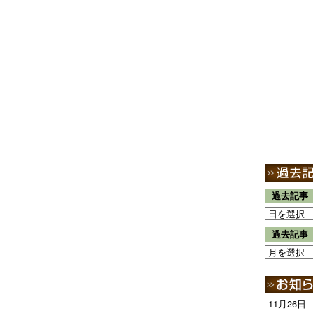
過去記事
過去記事
11月26日