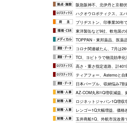
阪急阪神不、北伊丹と京都
ハクオウロボティクス、エ
ブリヂストン、印事業30年
東洋製缶など9社、軟包装の
TOPPAN・東邦薬品、医薬
コロナ関連破たん、7月は26
TCI、ヨビトラで物流効率
高さ・重さ指定道路、計40
ティアフォー、Astemoと自
日本パープル、収納悩み7割
AZ-COM丸和1Q増収減益
ロジネットジャパン1Q増収
レンゴー1Q大幅増益、価格
玉井商船1Q、外航市況改善