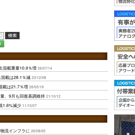
録
混載重量10.9％増
26/07/14
混載は28.1％減
23/12/08
載は21.7％増
26/05/19
量、9月も回復基調維持
21/10/12
1.6%減少
11/10/07
を物流インフラに
26/08/05