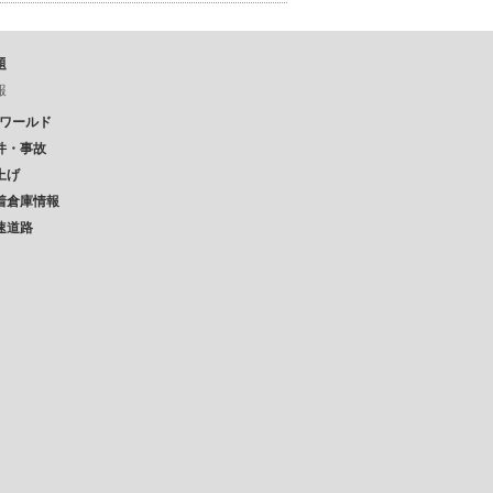
題
報
Pワールド
件・事故
上げ
着倉庫情報
速道路