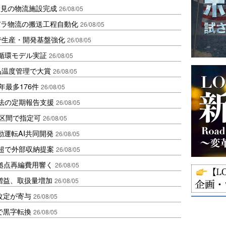
伏見の物流施設完成
26/08/05
バラ物流の搬送工程自動化
26/08/05
で生産・開発基盤強化
26/08/05
循環モデル実証
26/08/05
品温度管理で大賞
26/08/05
年最多176件
26/08/05
化法の定期報告支援
26/08/05
1区間で指定可
26/08/05
動運転AI共同開発
26/08/05
超で外部収納提案
26/08/05
、拠点再編費用響く
26/08/05
増益、取扱量増加
26/08/05
改定が寄与
26/08/05
で黒字転換
26/08/05