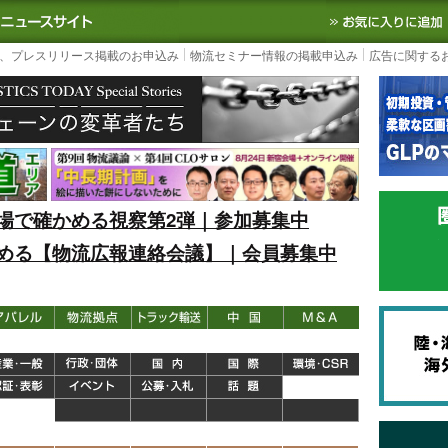
S TODAY｜国内最大の物流ニュースサイト
3PL, SCMなど国内外の最新の物流
、プレスリリース掲載のお申込み
物流セミナー情報の掲載申込み
広告に関する
場で確かめる視察第2弾｜参加募集中
める【物流広報連絡会議】｜会員募集中