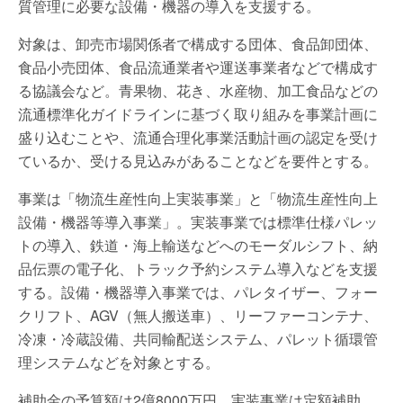
質管理に必要な設備・機器の導入を支援する。
対象は、卸売市場関係者で構成する団体、食品卸団体、
食品小売団体、食品流通業者や運送事業者などで構成す
る協議会など。青果物、花き、水産物、加工食品などの
流通標準化ガイドラインに基づく取り組みを事業計画に
盛り込むことや、流通合理化事業活動計画の認定を受け
ているか、受ける見込みがあることなどを要件とする。
事業は「物流生産性向上実装事業」と「物流生産性向上
設備・機器等導入事業」。実装事業では標準仕様パレッ
トの導入、鉄道・海上輸送などへのモーダルシフト、納
品伝票の電子化、トラック予約システム導入などを支援
する。設備・機器導入事業では、パレタイザー、フォー
クリフト、AGV（無人搬送車）、リーファーコンテナ、
冷凍・冷蔵設備、共同輸配送システム、パレット循環管
理システムなどを対象とする。
補助金の予算額は2億8000万円。実装事業は定額補助