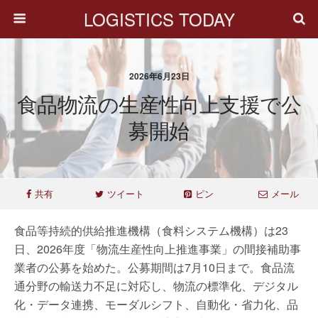
LOGISTICS TODAY
2026年6月23日
食品物流の生産性向上支援で公
募開始
共有
ツイート
ピン
メール
食品等持続的供給推進機構（食料システム機構）は23
日、2026年度「物流生産性向上推進事業」の間接補助事
業者の公募を始めた。公募期間は7月10日まで。食品流
通分野の輸送力不足に対応し、物流の標準化、デジタル
化・データ連携、モーダルシフト、自動化・省力化、品