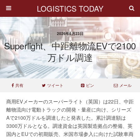
LOGISTICS TODAY
2026年6月23日
Superlight、中距離物流EVで2100
万ドル調達
共有
ツイート
ピン
メール
商用EVメーカーのスーパーライト（英国）は22日、中距
離物流向け電動トラックの開発・量産に向け、シリーズ
Aで2100万ドルを調達したと発表した。累計調達額は
3300万ドルとなる。調達資金は英国製造拠点の整備、英
国内とEUでの初期販売、米国市場参入に向けた試験車両