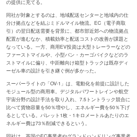
の提供に充てる。
同社が対象とするのは、地域配送センターと地域内の仕
分け拠点などを結ぶミドルマイル物流。EC（電子商取
引）の翌日配送需要を背景に、都市部近郊への物流拠点
配置が進むなか、積載効率と配送コストの改善が課題と
なっている。一方、商用EV投資は大型トレーラーなどの
ファーストマイルや、小型バン・カーゴバイクなどのラ
ストマイルに偏り、中距離向け箱型トラックは既存ディ
ーゼル車の設計を引き継ぐ例が多かった。
スーパーライトの「OV-1」は、電動化を前提に設計した
モジュール型の商用車。デジタルパワートレインや航空
宇宙分野の設計手法を取り入れ、7.5トントラック競合に
比べて貨物容量を50％増やし、エネルギー費を50％下げ
るとしている。パレット1枚・1キロメートルあたりのエ
ネルギー費は73％削減できるという。
同社は、英国のEC事業者やグランドハンドリング事業者