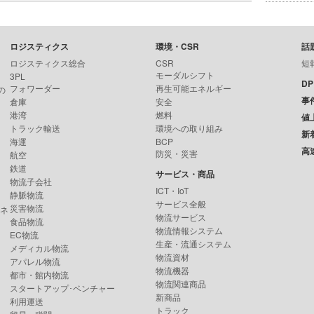
ロジスティクス
環境・CSR
話
ロジスティクス総合
CSR
短
モーダルシフト
3PL
D
フォワーダー
再生可能エネルギー
の
事
倉庫
安全
港湾
燃料
値
トラック輸送
環境への取り組み
新
海運
BCP
高
防災・災害
航空
鉄道
サービス・商品
物流子会社
ICT・IoT
静脈物流
サービス全般
災害物流
ンネ
物流サービス
食品物流
物流情報システム
EC物流
生産・流通システム
メディカル物流
物流資材
アパレル物流
物流機器
都市・館内物流
物流関連商品
スタートアップ･ベンチャー
新商品
利用運送
トラック