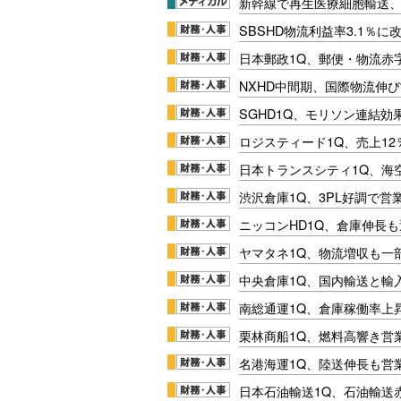
新幹線で再生医療細胞輸送
SBSHD物流利益率3.1％
日本郵政1Q、郵便・物流赤
NXHD中間期、国際物流伸び
SGHD1Q、モリソン連結効
ロジスティード1Q、売上1
日本トランスシティ1Q、海
渋沢倉庫1Q、3PL好調で営
ニッコンHD1Q、倉庫伸長
ヤマタネ1Q、物流増収も一
中央倉庫1Q、国内輸送と輸
南総通運1Q、倉庫稼働率上
栗林商船1Q、燃料高響き営
名港海運1Q、陸送伸長も営業
日本石油輸送1Q、石油輸送