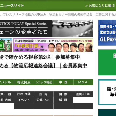
S TODAY｜国内最大の物流ニュースサイト
3PL, SCMなど国内外の最新の物流
、プレスリリース掲載のお申込み
物流セミナー情報の掲載申込み
広告に関する
場で確かめる視察第2弾｜参加募集中
める【物流広報連絡会議】｜会員募集中