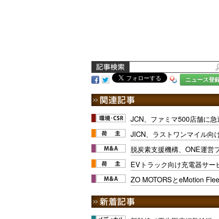
ニュース登
JCN、ファミマ500店舗に
JICN、ラストワンマイル向
脱炭素支援機構、ONE運営
EVトラック向け充電器サービ
ZO MOTORSとeMotion 