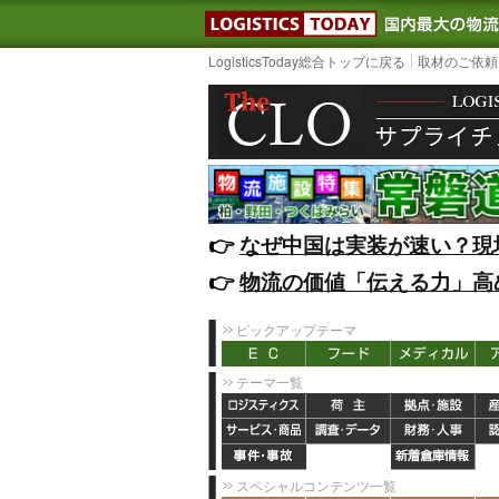
LOGISTIC
LogisticsToday総合トップに戻る
取材のご依頼
👉️
なぜ中国は実装が速い？現
👉️
物流の価値「伝える力」高
ピックアップテーマ
テーマ一覧
スペシャルコンテンツ一覧