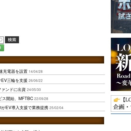
録
急速充電器を設置
14/04/28
けEV三輪を支援
26/06/22
ファンドに出資
24/05/30
ス開始、MFTBC
22/09/28
FleetがEV導入支援で業務提携
25/02/04