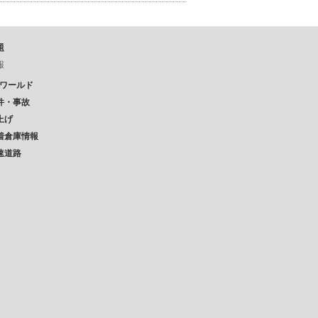
題
報
Pワールド
件・事故
上げ
着倉庫情報
速道路