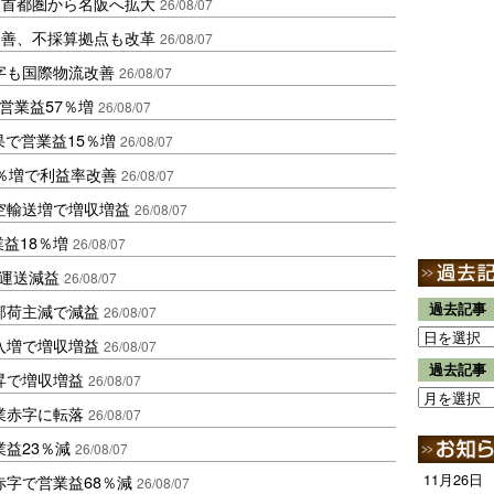
、首都圏から名阪へ拡大
26/08/07
に改善、不採算拠点も改革
26/08/07
字も国際物流改善
26/08/07
営業益57％増
26/08/07
果で営業益15％増
26/08/07
2％増で利益率改善
26/08/07
空輸送増で増収増益
26/08/07
業益18％増
26/08/07
も運送減益
26/08/07
部荷主減で減益
過去記事
26/08/07
入増で増収増益
26/08/07
過去記事
昇で増収増益
26/08/07
業赤字に転落
26/08/07
益23％減
26/08/07
11月26日
赤字で営業益68％減
26/08/07