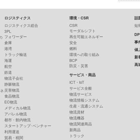
ロジスティクス
環境・CSR
話
ロジスティクス総合
CSR
短
モーダルシフト
3PL
D
フォワーダー
再生可能エネルギー
の
事
倉庫
安全
港湾
燃料
値
トラック輸送
環境への取り組み
新
海運
BCP
高
防災・災害
航空
鉄道
サービス・商品
物流子会社
ICT・IoT
静脈物流
サービス全般
災害物流
ンネ
物流サービス
食品物流
物流情報システム
EC物流
生産・流通システム
メディカル物流
物流資材
アパレル物流
物流機器
都市・館内物流
物流関連商品
スタートアップ･ベンチャー
新商品
利用運送
トラック
貿易・税関