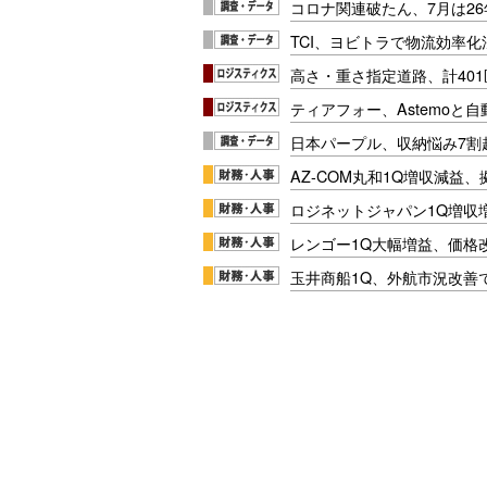
コロナ関連破たん、7月は26
TCI、ヨビトラで物流効率
高さ・重さ指定道路、計40
ティアフォー、Astemoと自
日本パープル、収納悩み7割
AZ-COM丸和1Q増収減益
ロジネットジャパン1Q増収
レンゴー1Q大幅増益、価格
玉井商船1Q、外航市況改善