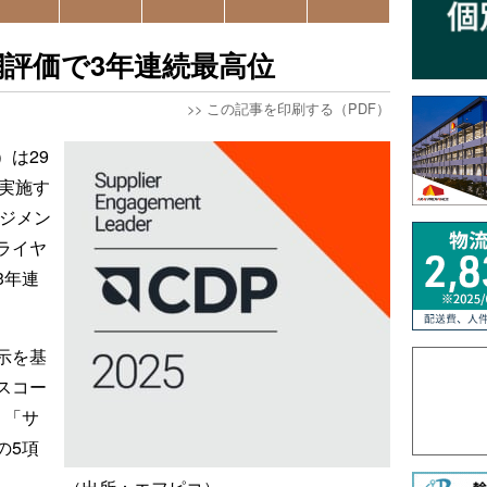
網評価で3年連続最高位
>>
この記事を印刷する（PDF）
は29
実施す
ージメン
ライヤ
3年連
示を基
スコー
」「サ
の5項