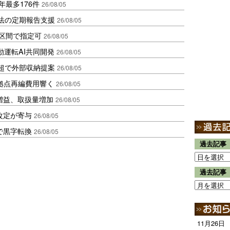
年最多176件
26/08/05
化法の定期報告支援
26/08/05
1区間で指定可
26/08/05
動運転AI共同開発
26/08/05
超で外部収納提案
26/08/05
、拠点再編費用響く
26/08/05
増益、取扱量増加
26/08/05
改定が寄与
26/08/05
で黒字転換
26/08/05
過去記事
過去記事
11月26日