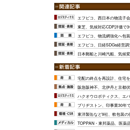
エフピコ、西日本の物流子
東芝、気候対応CDP評価で
エフピコ、物流網強化へ包
エフピコ、日経SDGs経営調
日本郵船と川崎汽船、気候
宅配の終点を再設計、住宅
阪急阪神不、北伊丹と京都
ハクオウロボティクス、エ
ブリヂストン、印事業30年
東洋製缶など9社、軟包装の
TOPPAN・東邦薬品、医薬