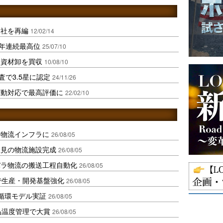
会社を再編
12/02/14
3年連続最高位
25/07/10
装資材卸を買収
10/08/10
査で3.5星に認定
24/11/26
変動対応で最高評価に
22/02/10
を物流インフラに
26/08/05
伏見の物流施設完成
26/08/05
バラ物流の搬送工程自動化
26/08/05
で生産・開発基盤強化
26/08/05
循環モデル実証
26/08/05
品温度管理で大賞
26/08/05