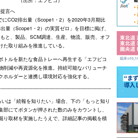
（出所：エフピコ）
D提言へ
にCO2排出量（Scope1・2）を2020年3月期比
排出量（Scope1・2）の実質ゼロ」を目標に掲げ、
のもと、製品、SCM調達、生産、物流、販売、オフ
けた取り組みを推進している。
ボトルを新たな食品トレーへ再生する「エフピコ
物削減や再資源化を推進。持続可能なバリューチ
クホルダーと連携し環境対応を強化する。
るいは「続報を知りたい」場合、下の「もっと知り
集部にてボタンが押された数のみをカウントし、
掘り取材を実施したうえで、詳細記事の掲載を積