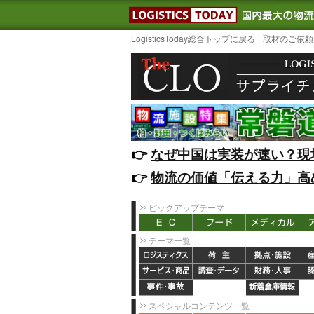
LOGISTIC
LogisticsToday総合トップに戻る
取材のご依頼
👉️
なぜ中国は実装が速い？現
👉️
物流の価値「伝える力」高
ピックアップテーマ
テーマ一覧
スペシャルコンテンツ一覧