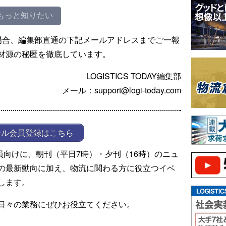
もっと知りたい
場合、編集部直通の下記メールアドレスまでご一報
材源の秘匿を徹底しています。
LOGISTICS TODAY編集部
メール：support@logi-today.com
ール会員登録はこちら
ール会員向けに、朝刊（平日7時）・夕刊（16時）のニュ
の最新動向に加え、物流に関わる方に役立つイベ
します。
日々の業務にぜひお役立てください。