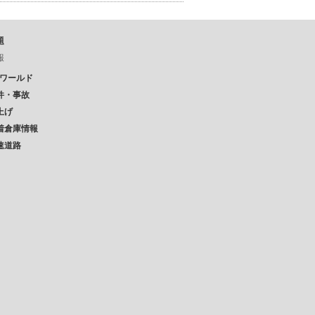
題
報
Pワールド
件・事故
上げ
着倉庫情報
速道路