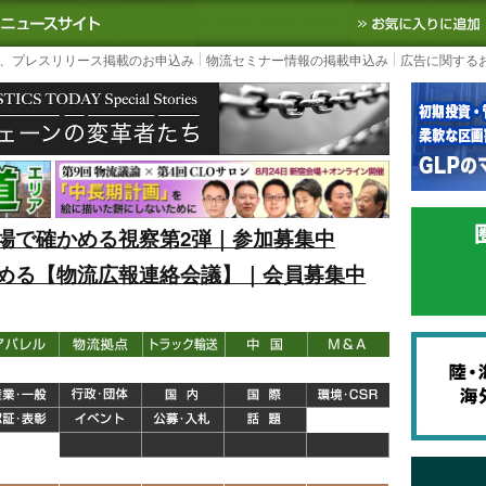
S TODAY｜国内最大の物流ニュースサイト
3PL, SCMなど国内外の最新の物流
、プレスリリース掲載のお申込み
物流セミナー情報の掲載申込み
広告に関する
場で確かめる視察第2弾｜参加募集中
める【物流広報連絡会議】｜会員募集中