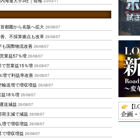
内海運大手3社｜短報
23/03/17
、首都圏から名阪へ拡大
26/08/07
に改善、不採算拠点も改革
26/08/07
字も国際物流改善
26/08/07
営業益57％増
26/08/07
果で営業益15％増
26/08/07
2％増で利益率改善
26/08/07
空輸送増で増収増益
26/08/07
業益18％増
26/08/07
も運送減益
26/08/07
部荷主減で減益
26/08/07
入増で増収増益
26/08/07
昇で増収増益
26/08/07