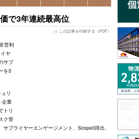
評価で3年連続最高位
>>
この記事を印刷する（PDF）
非営利
ライヤ
のサプ
ーを3
キュリ
ト企業
でトリ
スク管
サプライヤーエンゲージメント、Scope3排出、