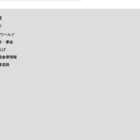
題
報
Pワールド
件・事故
上げ
着倉庫情報
速道路