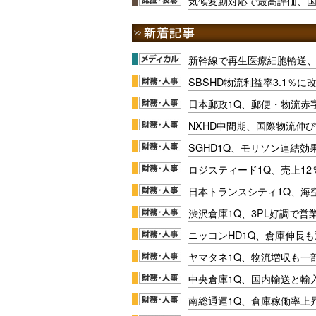
気候変動対応で最高評価、国
新幹線で再生医療細胞輸送
SBSHD物流利益率3.1％
日本郵政1Q、郵便・物流赤
NXHD中間期、国際物流伸び
SGHD1Q、モリソン連結効
ロジスティード1Q、売上1
日本トランスシティ1Q、海
渋沢倉庫1Q、3PL好調で営
ニッコンHD1Q、倉庫伸長
ヤマタネ1Q、物流増収も一
中央倉庫1Q、国内輸送と輸
南総通運1Q、倉庫稼働率上