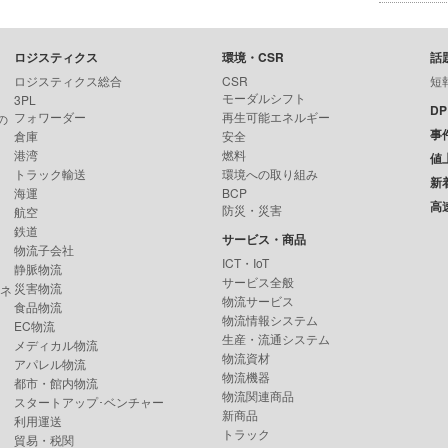
ロジスティクス
環境・CSR
話
ロジスティクス総合
CSR
短
モーダルシフト
3PL
D
フォワーダー
再生可能エネルギー
の
事
倉庫
安全
港湾
燃料
値
トラック輸送
環境への取り組み
新
海運
BCP
高
防災・災害
航空
鉄道
サービス・商品
物流子会社
ICT・IoT
静脈物流
サービス全般
災害物流
ンネ
物流サービス
食品物流
物流情報システム
EC物流
生産・流通システム
メディカル物流
物流資材
アパレル物流
物流機器
都市・館内物流
物流関連商品
スタートアップ･ベンチャー
新商品
利用運送
トラック
貿易・税関