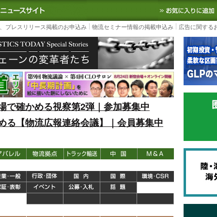
S TODAY｜国内最大の物流ニュースサイト
3PL, SCMなど国内外の最新の物流
、プレスリリース掲載のお申込み
物流セミナー情報の掲載申込み
広告に関する
場で確かめる視察第2弾｜参加募集中
める【物流広報連絡会議】｜会員募集中