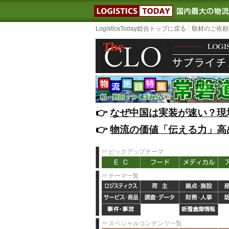
LOGISTIC
LogisticsToday総合トップに戻る
取材のご依頼
👉️
なぜ中国は実装が速い？現
👉️
物流の価値「伝える力」高
ピックアップテーマ
テーマ一覧
スペシャルコンテンツ一覧