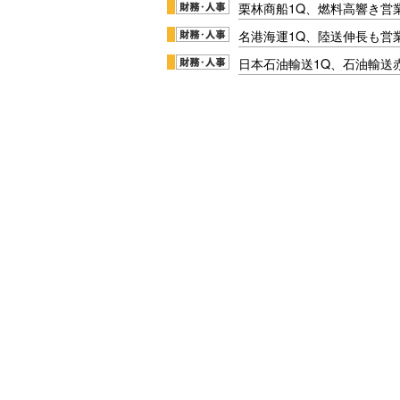
栗林商船1Q、燃料高響き営
名港海運1Q、陸送伸長も営業
日本石油輸送1Q、石油輸送