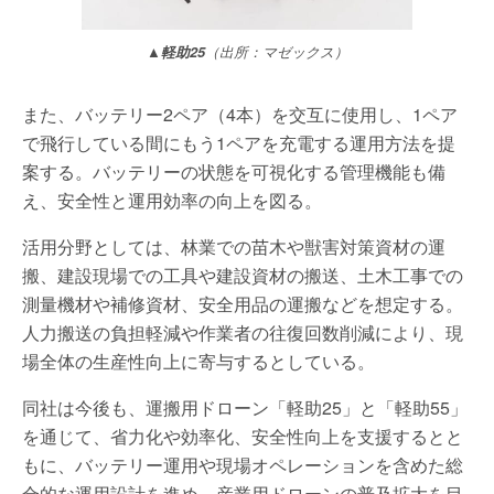
▲軽助25
（出所：マゼックス）
また、バッテリー2ペア（4本）を交互に使用し、1ペア
で飛行している間にもう1ペアを充電する運用方法を提
案する。バッテリーの状態を可視化する管理機能も備
え、安全性と運用効率の向上を図る。
活用分野としては、林業での苗木や獣害対策資材の運
搬、建設現場での工具や建設資材の搬送、土木工事での
測量機材や補修資材、安全用品の運搬などを想定する。
人力搬送の負担軽減や作業者の往復回数削減により、現
場全体の生産性向上に寄与するとしている。
同社は今後も、運搬用ドローン「軽助25」と「軽助55」
を通じて、省力化や効率化、安全性向上を支援するとと
もに、バッテリー運用や現場オペレーションを含めた総
合的な運用設計を進め、産業用ドローンの普及拡大を目