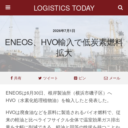
LOGISTICS TODAY
2026年7月1日
ENEOS、HVO輸入で低炭素燃料
拡大
共有
ツイート
ピン
メール
ENEOSは6月30日、根岸製油所（横浜市磯子区）へ
HVO（水素化処理植物油）を輸入したと発表した。
HVOは廃食油などを原料に製造されるバイオ燃料で、従
来の軽油と比べライフサイクル全体で温室効果ガス排出
量を大幅に削減できる。軽油と同等の性状を持つことか