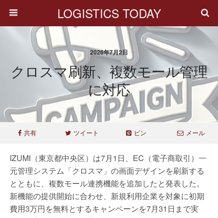
LOGISTICS TODAY
2026年7月2日
クロスマ刷新、複数モール管理
に対応
共有
ツイート
ピン
メール
IZUMI（東京都中央区）は7月1日、EC（電子商取引）一
元管理システム「クロスマ」の画面デザインを刷新する
とともに、複数モール連携機能を追加したと発表した。
新機能の提供開始に合わせ、新規利用企業を対象に初期
費用3万円を無料とするキャンペーンを7月31日まで実