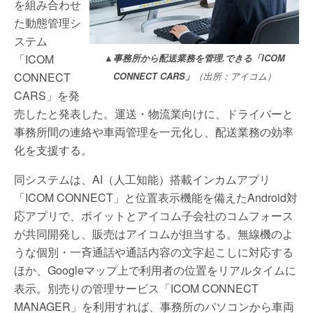
を組み合わせ
た動態管理シ
ステム
「ICOM
▲事務所から配送業務を管理.できる「ICOM
CONNECT
CONNECT CARS」
（出所：アイコム）
CARS」を発
売したと発表した。運送・物流業向けに、ドライバーと
事務所間の連絡や車両管理を一元化し、配送業務の効率
化を支援する。
同システムは、AI（人工知能）搭載インカムアプリ
「ICOM CONNECT」と位置表示機能を備えたAndroid対
応アプリで、ボイットとアイコム子会社のコムフォース
が共同開発し、販売はアイコムが担当する。無線機のよ
うな個別・一斉通話や通話内容の文字起こしに対応する
ほか、Googleマップ上で利用者の位置をリアルタイムに
表示。別売りの管理サービス「ICOM CONNECT
MANAGER」を利用すれば、事務所のパソコンから車両