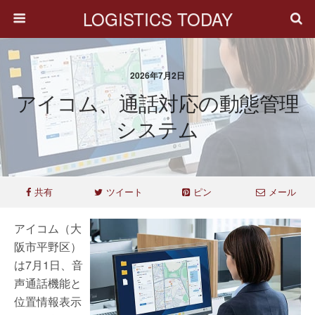
LOGISTICS TODAY
2026年7月2日
アイコム、通話対応の動態管理
システム
共有
ツイート
ピン
メール
アイコム（大
阪市平野区）
は7月1日、音
声通話機能と
位置情報表示