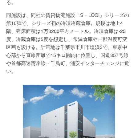
る。
同施設は、同社の賃貸物流施設「S・LOGI」シリーズの
第10弾で、シリーズ初の冷凍冷蔵倉庫。規模は地上4
階、延床面積は1万3200平方メートル。冷凍倉庫は-25
度、冷蔵倉庫は5度を想定し、常温倉庫や一部温度可変
区画も設ける。計画地は千葉県市川市塩浜3で、東京中
心部から直線距離で15キロ圏内に位置し、国道357号線
や首都高速湾岸線・千鳥町、浦安インターチェンジに近
い。