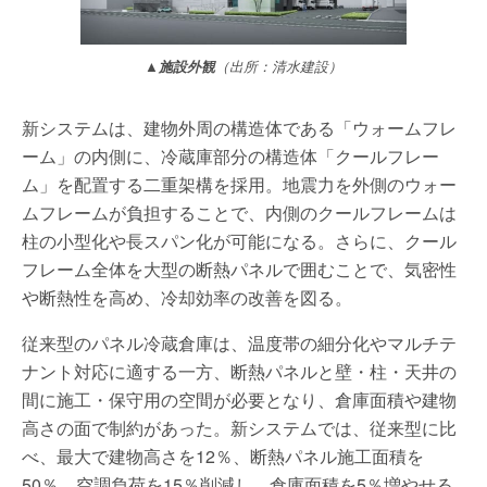
▲施設外観
（出所：清水建設）
新システムは、建物外周の構造体である「ウォームフレ
ーム」の内側に、冷蔵庫部分の構造体「クールフレー
ム」を配置する二重架構を採用。地震力を外側のウォー
ムフレームが負担することで、内側のクールフレームは
柱の小型化や長スパン化が可能になる。さらに、クール
フレーム全体を大型の断熱パネルで囲むことで、気密性
や断熱性を高め、冷却効率の改善を図る。
従来型のパネル冷蔵倉庫は、温度帯の細分化やマルチテ
ナント対応に適する一方、断熱パネルと壁・柱・天井の
間に施工・保守用の空間が必要となり、倉庫面積や建物
高さの面で制約があった。新システムでは、従来型に比
べ、最大で建物高さを12％、断熱パネル施工面積を
50％、空調負荷を15％削減し、倉庫面積を5％増やせる