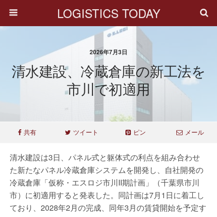
LOGISTICS TODAY
2026年7月3日
清水建設、冷蔵倉庫の新工法を
市川で初適用
共有
ツイート
ピン
メール
清水建設は3日、パネル式と躯体式の利点を組み合わせ
た新たなパネル冷蔵倉庫システムを開発し、自社開発の
冷蔵倉庫「仮称・エスロジ市川II期計画」（千葉県市川
市）に初適用すると発表した。同計画は7月1日に着工し
ており、2028年2月の完成、同年3月の賃貸開始を予定す