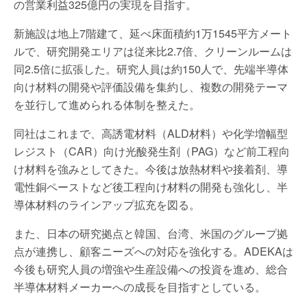
の営業利益325億円の実現を目指す。
新施設は地上7階建て、延べ床面積約1万1545平方メート
ルで、研究開発エリアは従来比2.7倍、クリーンルームは
同2.5倍に拡張した。研究人員は約150人で、先端半導体
向け材料の開発や評価設備を集約し、複数の開発テーマ
を並行して進められる体制を整えた。
同社はこれまで、高誘電材料（ALD材料）や化学増幅型
レジスト（CAR）向け光酸発生剤（PAG）など前工程向
け材料を強みとしてきた。今後は放熱材料や接着剤、導
電性銅ペーストなど後工程向け材料の開発も強化し、半
導体材料のラインアップ拡充を図る。
また、日本の研究拠点と韓国、台湾、米国のグループ拠
点が連携し、顧客ニーズへの対応を強化する。ADEKAは
今後も研究人員の増強や生産設備への投資を進め、総合
半導体材料メーカーへの成長を目指すとしている。