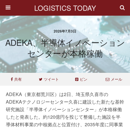
LOGISTICS TODAY
2026年7月3日
ADEKA、半導体イノベーション
センターが本格稼働
共有
ツイート
ピン
メール
ADEKA（東京都荒川区）は2日、埼玉県久喜市の
ADEKAテクノロジーセンター久喜に建設した新たな基幹
研究施設「半導体イノベーションセンター」が本格稼働
したと発表した。約120億円を投じて整備した施設を半
導体材料事業の中核拠点と位置付け、2035年度に同事業