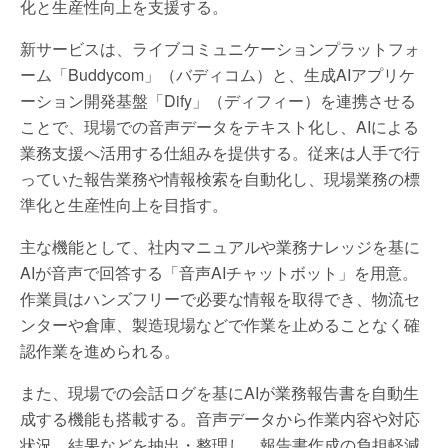
化と生産性向上を支援する。
新サービスは、ライブコミュニケーションプラットフォ
ーム「Buddycom」（バディコム）と、生成AIアプリケ
ーション開発基盤「Dify」（ディフィー）を連携させる
ことで、現場での音声データをテキスト化し、AIによる
業務支援へ活用する仕組みを提供する。従来は人手で行
っていた報告業務や情報検索を自動化し、現場業務の標
準化と生産性向上を目指す。
主な機能として、社内マニュアルや業務ナレッジを基に
AIが音声で回答する「音声AIチャットボット」を用意。
作業員はハンズフリーで必要な情報を取得でき、物流セ
ンターや倉庫、製造現場などで作業を止めることなく確
認作業を進められる。
また、現場での会話ログを基にAIが業務報告書を自動生
成する機能も搭載する。音声データから作業内容や対応
状況、結果などを抽出・整理し、報告書作成の負担軽減