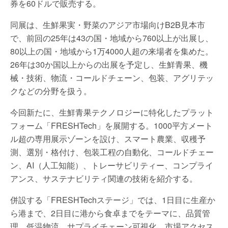
券を60ドルで販売する。
同展は、生鮮果実・野菜のアジア市場向けB2B見本市
で、前回の25年は43の国・地域から760以上が出展し、
80以上の国・地域から1万4000人超の来場者を集めた。
26年は30か国以上からの出展を予定し、生鮮青果、機
械・技術、物流・コールドチェーン、包装、アグリテッ
クなどの分野を扱う。
今回新たに、生鮮青果テクノロジーに特化したプラット
フォーム「FRESHTech」を展開する。1000平方メート
ル超の専用展示ゾーンを設け、スマート農業、収穫予
測、選別・格付け、包装工程の自動化、コールドチェー
ン、AI（人工知能）、トレーサビリティー、コンプライ
アンス、サステナビリティ関連の技術を紹介する。
併設する「FRESHTechステージ」では、1日目に生産か
ら港まで、2日目に港から食卓までをテーマに、品質管
理、低温物流、サプライチェーン可視化、市場アクセス