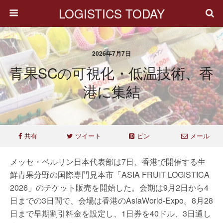
LOGISTICS TODAY
2026年7月7日
青果SCの可視化・低温技術、香
港に集結
共有
ツイート
ピン
メール
メッセ・ベルリン日本代表部は7日、香港で開催する生
鮮青果分野の国際専門見本市「ASIA FRUIT LOGISTICA
2026」のチケット販売を開始した。会期は9月2日から4
日までの3日間で、会場は香港のAsiaWorld-Expo。8月28
日まで早期割引料金を設定し、1日券を40ドル、3日通し