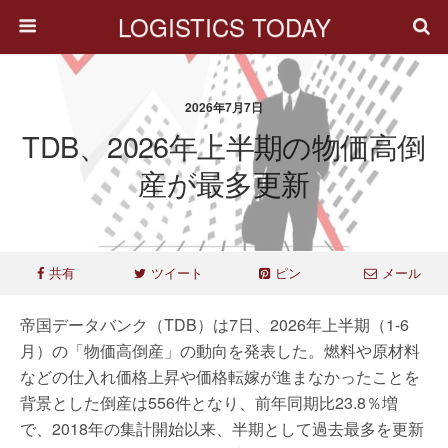
LOGISTICS TODAY
2026年7月7日
TDB、2026年上半期の物価高倒
産が最多更新
共有
ツイート
ピン
メール
帝国データバンク（TDB）は7日、2026年上半期（1-6
月）の「物価高倒産」の動向を発表した。燃料や原材料
などの仕入れ価格上昇や価格転嫁が進まなかったことを
背景とした倒産は556件となり、前年同期比23.8％増
で、2018年の集計開始以来、半期として過去最多を更新