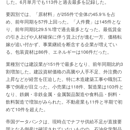
した。6月単月でも113件と過去最多を記録した。
要因別では、「原材料」が255件で全体の45.9％を占
め、前年同期を57件上回った。「人件費」は145件とな
り、前年同期比29.5％増で過去最多となった。最低賃金
の引き上げや人材確保に伴う賃上げが進む一方、価格転
嫁が追い付かず、事業継続を断念する企業が増えてい
る。包装資材は86件、エネルギーは106件だった。
業種別では建設業が151件で最多となり、前年同期比約3
割増加した。建設資材価格の高騰や人手不足、外注費の
上昇などが経営を圧迫した。特に木造建築工事や職別工
事で倒産が目立った。小売業は118件、製造業は103件と
なり、鉄鋼・非鉄金属・金属製品製造や食料品・飼料・
飲料製造で増加がみられた。不動産業も11件と半期で初
めて10件を超えた。
帝国データバンクは、現時点でナフサ供給不足が直接要
因となる倒産は確認されていないものの、石油化学製品