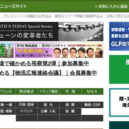
S TODAY｜国内最大の物流ニュースサイト
3PL, SCMなど国内外の最新の物流
、プレスリリース掲載のお申込み
物流セミナー情報の掲載申込み
広告に関する
場で確かめる視察第2弾｜参加募集中
める【物流広報連絡会議】｜会員募集中