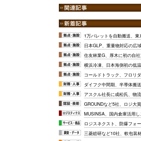
1万パレットを自動搬送、東
日本GLP、重量物対応の広
住友林業G、厚木に初の自社
横浜冷凍、日本海側初の低
コールドトラック、フロリ
ダイフク中間期、半導体搬
アスクル社長に成松氏、物
GROUNDなど5社、ロジ大
MUSINSA、国内倉庫活用
ロジスネクスト、防爆フォ
三菱総研など10社、軟包装