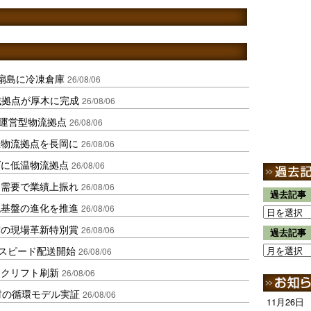
扇島に冷凍倉庫
26/08/06
域拠点が厚木に完成
26/08/06
運営型物流拠点
26/08/06
温物流拠点を長岡に
26/08/06
ダに低温物流拠点
26/08/06
送需要で業績上振れ
26/08/06
過去記事
流基盤の進化を推進
26/08/06
賞の現場革新特別賞
26/08/06
過去記事
しスピード配送開始
26/08/06
ークリフト刷新
26/08/06
材の循環モデル実証
26/08/06
11月26日