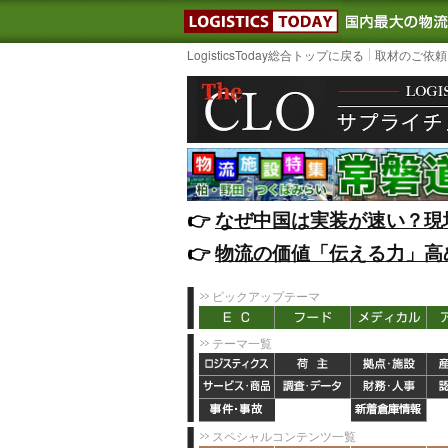
LOGISTIC
LogisticsToday総合トップに戻る
取材のご依頼
👉️
なぜ中国は実装が速い？現
👉️
物流の価値「伝える力」高
ピックアップテーマ
テーマ一覧
スペシャルコンテンツ一覧