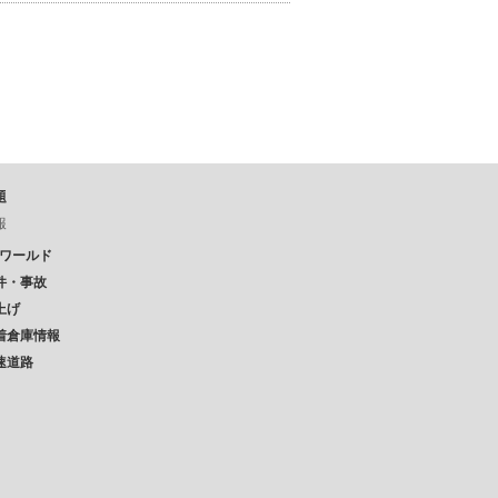
題
報
Pワールド
件・事故
上げ
着倉庫情報
速道路