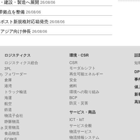
物流・建設・製造へ展開
26/08/06
帯拠点を整備
26/08/06
クポスト新規格対応箱発売
26/08/06
・アジア向け伸長
26/08/06
ロジスティクス
環境・CSR
話
ロジスティクス総合
CSR
短
モーダルシフト
3PL
D
フォワーダー
再生可能エネルギー
の
事
倉庫
安全
港湾
燃料
値
トラック輸送
環境への取り組み
新
海運
BCP
高
防災・災害
航空
鉄道
サービス・商品
物流子会社
ICT・IoT
静脈物流
サービス全般
災害物流
ンネ
物流サービス
食品物流
物流情報システム
EC物流