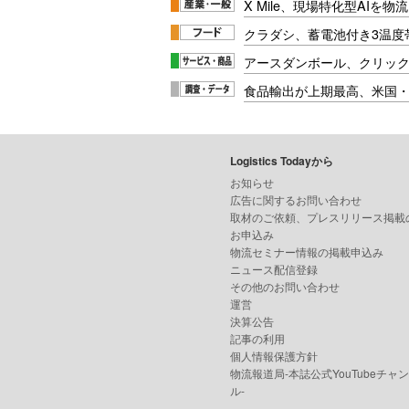
X Mile、現場特化型AIを
クラダシ、蓄電池付き3温度
アースダンボール、クリッ
食品輸出が上期最高、米国
Logistics Todayから
お知らせ
広告に関するお問い合わせ
取材のご依頼、プレスリリース掲載
お申込み
物流セミナー情報の掲載申込み
ニュース配信登録
その他のお問い合わせ
運営
決算公告
記事の利用
個人情報保護方針
物流報道局-本誌公式YouTubeチャ
ル-