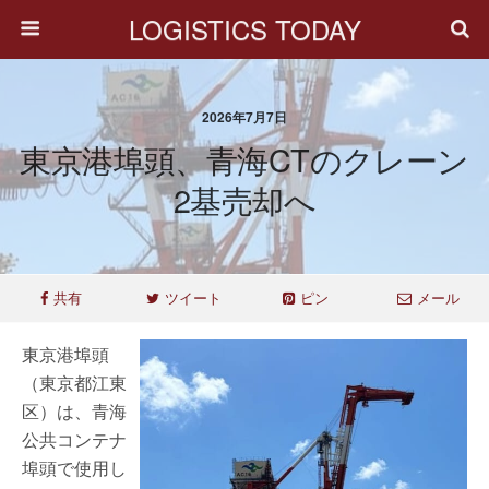
LOGISTICS TODAY
2026年7月7日
東京港埠頭、青海CTのクレーン
2基売却へ
共有
ツイート
ピン
メール
東京港埠頭
（東京都江東
区）は、青海
公共コンテナ
埠頭で使用し