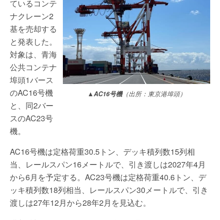
ているコンテ
ナクレーン2
基を売却する
と発表した。
対象は、青海
公共コンテナ
埠頭1バース
のAC16号機
▲AC16号機
（出所：東京港埠頭）
と、同2バー
スのAC23号
機。
AC16号機は定格荷重30.5トン、デッキ積列数15列相
当、レールスパン16メートルで、引き渡しは2027年4月
から6月を予定する。AC23号機は定格荷重40.6トン、デ
ッキ積列数18列相当、レールスパン30メートルで、引き
渡しは27年12月から28年2月を見込む。