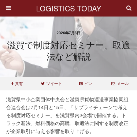
LOGISTICS TODAY
2026年7月8日
滋賀で制度対応セミナー、取適
法など解説
共有
ツイート
ピン
メール
滋賀県中小企業団体中央会と滋賀県貨物運送事業協同組
合連合会は7月14日と15日、「サプライチェーンで考え
る制度対応セミナー」を滋賀県内2会場で開催する。ト
ラック新法、燃料価格の高騰、取適法に関する制度改正
が企業取引に与える影響を取り上げる。