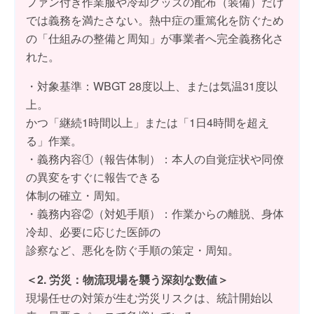
ファン付き作業服や冷却グッズの配布（装備）だけ
では義務を満たさない。熱中症の重篤化を防ぐため
の「仕組みの整備と周知」が事業者へ完全義務化さ
れた。
・対象基準：WBGT 28度以上、または気温31度以
上。
かつ「継続1時間以上」または「1日4時間を超え
る」作業。
・義務内容①（報告体制）：本人の自覚症状や同僚
の異変をすぐに報告できる
体制の確立・周知。
・義務内容②（対処手順）：作業からの離脱、身体
冷却、必要に応じた医師の
診察など、悪化を防ぐ手順の策定・周知。
＜2. 労災：物流現場を襲う深刻な数値＞
現場任せの対策が生む労災リスクは、統計開始以