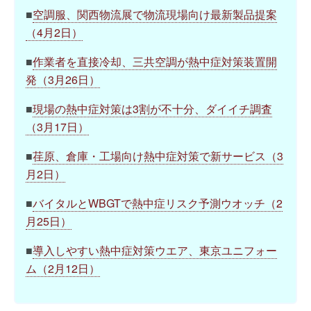
■
空調服、関西物流展で物流現場向け最新製品提案
（4月2日）
■
作業者を直接冷却、三共空調が熱中症対策装置開
発（3月26日）
■
現場の熱中症対策は3割が不十分、ダイイチ調査
（3月17日）
■
荏原、倉庫・工場向け熱中症対策で新サービス（3
月2日）
■
バイタルとWBGTで熱中症リスク予測ウオッチ（2
月25日）
■
導入しやすい熱中症対策ウエア、東京ユニフォー
ム（2月12日）