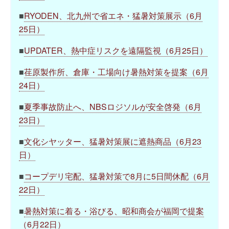
■
RYODEN、北九州で省エネ・猛暑対策展示（6月
25日）
■
UPDATER、熱中症リスクを遠隔監視（6月25日）
■
荏原製作所、倉庫・工場向け暑熱対策を提案（6月
24日）
■
夏季事故防止へ、NBSロジソルが安全啓発（6月
23日）
■
文化シヤッター、猛暑対策展に遮熱商品（6月23
日）
■
コープデリ宅配、猛暑対策で8月に5日間休配（6月
22日）
■
暑熱対策に着る・浴びる、昭和商会が福岡で提案
（6月22日）