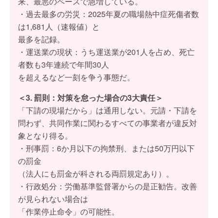
来、最悪のペースで急増している。
・過去最多の労災：2025年夏の職場熱中症死傷者数
は1,681人（速報値）と
最多を記録。
・運送業の現状：うち運送業が201人を占め、死亡
者数も3年連続で年間30人
を超えるなど一刻を争う事態だ。
＜3. 罰則：対策を怠った場合の3大責任＞
「下請の現場だから」は通用しない。元請・下請を
問わず、共同作業に関わるすべての事業者が違反対
象となり得る。
・刑事罰：6か月以下の拘禁刑、または50万円以下
の罰金
（法人にも罰金が科される両罰規定あり）。
・行政処分：労働基準監督署からの是正勧告。改善
が見られない場合は
「作業停止命令」の可能性。