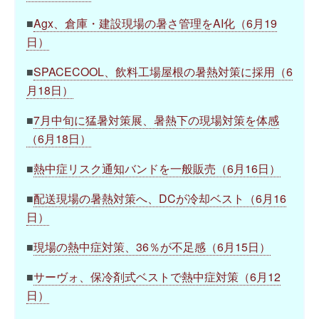
■
Agx、倉庫・建設現場の暑さ管理をAI化（6月19
日）
■
SPACECOOL、飲料工場屋根の暑熱対策に採用（6
月18日）
■
7月中旬に猛暑対策展、暑熱下の現場対策を体感
（6月18日）
■
熱中症リスク通知バンドを一般販売（6月16日）
■
配送現場の暑熱対策へ、DCが冷却ベスト（6月16
日）
■
現場の熱中症対策、36％が不足感（6月15日）
■
サーヴォ、保冷剤式ベストで熱中症対策（6月12
日）