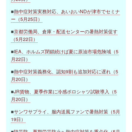
■
熱中症対策実務対応、あいおいNDが津市でセミナ
ー（5月25日）
■
京都労働局、倉庫・配送センターの暑熱対策促す
（5月22日）
■
IEA、ホルムズ閉鎖続けば夏に原油市場危険域（5
月22日）
■
熱中症対策義務化、認知9割も追加対応に遅れ（5
月20日）
■
JR貨物、夏季作業に冷感ポロシャツ試験導入（5
月20日）
■
サンワサプライ、服内送風ファンで暑熱対策（5月
19日）
■
陸災防、夏期労災防止へ熱中症対策を重点化（5月