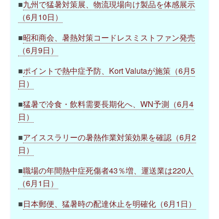
■
九州で猛暑対策展、物流現場向け製品を体感展示
（6月10日）
■
昭和商会、暑熱対策コードレスミストファン発売
（6月9日）
■
ポイントで熱中症予防、Kort Valutaが施策（6月5
日）
■
猛暑で冷食・飲料需要長期化へ、WN予測（6月4
日）
■
アイススラリーの暑熱作業対策効果を確認（6月2
日）
■
職場の年間熱中症死傷者43％増、運送業は220人
（6月1日）
■
日本郵便、猛暑時の配達休止を明確化（6月1日）