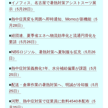
■
イノフィス、名古屋で暑熱対策アシストスーツ展
示（5月28日）
■
熱中症異変を周囲へ即時通知、Momoが新機能（5
月28日）
■
経団連、夏季省エネへ物流効率化と流通円滑化を
要請（5月26日）
■
NBSロジソル、暑熱対策へ夏制服を拡充（5月26
日）
■
熱中症対策義務化1年、水分補給偏重が課題（5月
25日）
■
配送・倉庫作業の暑熱対策へ、明誠が冷却服（5月
25日）
■
河野、熱中症対策で従業員に飲料4540本配布（5
月25日）