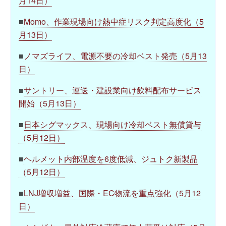
月14日）
■
Momo、作業現場向け熱中症リスク判定高度化（5
月13日）
■
ノマズライフ、電源不要の冷却ベスト発売（5月13
日）
■
サントリー、運送・建設業向け飲料配布サービス
開始（5月13日）
■
日本シグマックス、現場向け冷却ベスト無償貸与
（5月12日）
■
ヘルメット内部温度を6度低減、ジュトク新製品
（5月12日）
■
LNJ増収増益、国際・EC物流を重点強化（5月12
日）