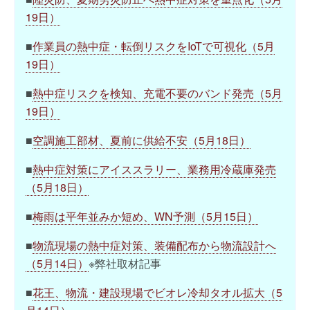
19日）
■
作業員の熱中症・転倒リスクをIoTで可視化（5月
19日）
■
熱中症リスクを検知、充電不要のバンド発売（5月
19日）
■
空調施工部材、夏前に供給不安（5月18日）
■
熱中症対策にアイススラリー、業務用冷蔵庫発売
（5月18日）
■
梅雨は平年並みか短め、WN予測（5月15日）
■
物流現場の熱中症対策、装備配布から物流設計へ
（5月14日）
※弊社取材記事
■
花王、物流・建設現場でビオレ冷却タオル拡大（5