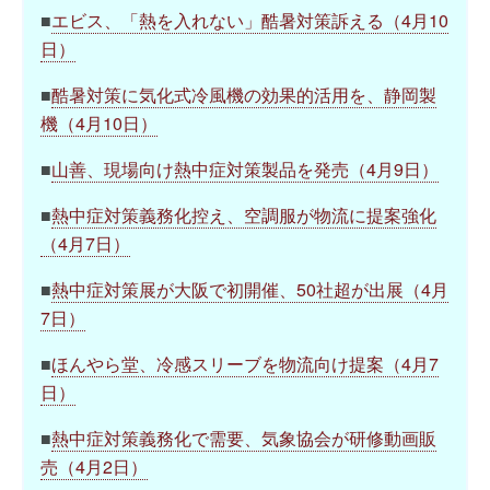
■
エビス、「熱を入れない」酷暑対策訴える（4月10
日）
■
酷暑対策に気化式冷風機の効果的活用を、静岡製
機（4月10日）
■
山善、現場向け熱中症対策製品を発売（4月9日）
■
熱中症対策義務化控え、空調服が物流に提案強化
（4月7日）
■
熱中症対策展が大阪で初開催、50社超が出展（4月
7日）
■
ほんやら堂、冷感スリーブを物流向け提案（4月7
日）
■
熱中症対策義務化で需要、気象協会が研修動画販
売（4月2日）