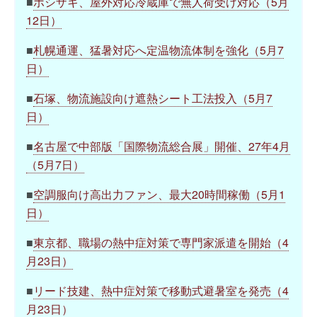
■
ホシザキ、屋外対応冷蔵庫で無人荷受け対応（5月
12日）
■
札幌通運、猛暑対応へ定温物流体制を強化（5月7
日）
■
石塚、物流施設向け遮熱シート工法投入（5月7
日）
■
名古屋で中部版「国際物流総合展」開催、27年4月
（5月7日）
■
空調服向け高出力ファン、最大20時間稼働（5月1
日）
■
東京都、職場の熱中症対策で専門家派遣を開始（4
月23日）
■
リード技建、熱中症対策で移動式避暑室を発売（4
月23日）