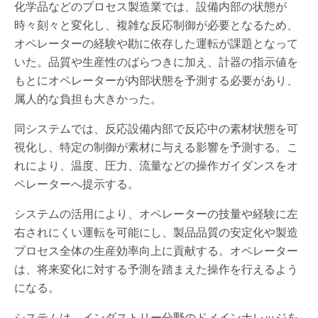
化学品などのプロセス製造業では、設備内部の状態が
時々刻々と変化し、複雑な反応制御が必要となるため、
オペレーターの経験や勘に依存した運転が課題となって
いた。品質や生産性のばらつきに加え、計器の指示値を
もとにオペレーターが内部状態を予測する必要があり、
属人的な負担も大きかった。
同システムでは、反応設備内部で反応中の素材状態を可
視化し、特定の制御が素材に与える影響を予測する。こ
れにより、温度、圧力、流量などの操作ガイダンスをオ
ペレーターへ提示する。
システムの活用により、オペレーターの技量や経験に左
右されにくい運転を可能にし、製品品質の安定化や製造
プロセス全体の生産効率向上に貢献する。オペレーター
は、将来変化に対する予測を踏まえた操作を行えるよう
になる。
システムは、インダストリー分野のドメインナレッジを