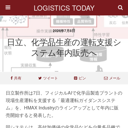
LOGISTICS TODAY
2026年7月8日
日立、化学品生産の運転支援シ
ステム年内販売へ
共有
ツイート
ピン
メール
日立製作所は7日、フィジカルAIで化学品製造プラントの
現場生産運転を支援する「最適運転ガイダンスシステ
ム」を、HMAX Industryのラインアップとして年内に販
売開始すると発表した。
同システムは、高付加価値の化学品などを少量多品種で