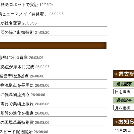
用搬送ロボットで実証
19/06/04
S、作業ヒューマノイド開発着手
25/02/25
スが社名変更
26/03/06
機器の統合制御技術
21/08/20
扇島に冷凍倉庫
26/08/06
域拠点が厚木に完成
26/08/06
運営型物流拠点
26/08/06
過去記事
温物流拠点を長岡に
26/08/06
ダに低温物流拠点
26/08/06
過去記事
送需要で業績上振れ
26/08/06
流基盤の進化を推進
26/08/06
賞の現場革新特別賞
26/08/06
11月26日
しスピード配送開始
26/08/06