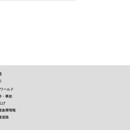
題
報
Pワールド
件・事故
上げ
着倉庫情報
速道路