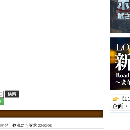
録
ボ開発、物流にも訴求
22/03/08