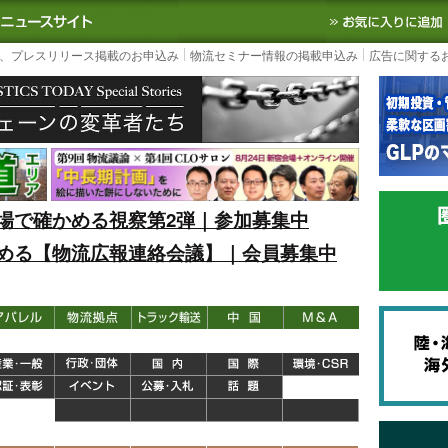
S TODAY｜国内最大の物流ニュースサイト
3PL, SCMなど国内外の最新の物流
、プレスリリース掲載のお申込み
物流セミナー情報の掲載申込み
広告に関する
場で確かめる視察第2弾｜参加募集中
める【物流広報連絡会議】｜会員募集中