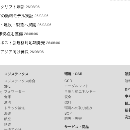
ークリフト刷新
26/08/06
材の循環モデル実証
26/08/06
物流・建設・製造へ展開
26/08/06
帯拠点を整備
26/08/06
クポスト新規格対応箱発売
26/08/06
・アジア向け伸長
26/08/06
ロジスティクス
環境・CSR
話
ロジスティクス総合
CSR
短
モーダルシフト
3PL
D
フォワーダー
再生可能エネルギー
の
事
倉庫
安全
港湾
燃料
値
トラック輸送
環境への取り組み
新
海運
BCP
高
防災・災害
航空
鉄道
サービス・商品
物流子会社