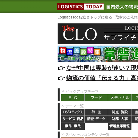
LOGISTIC
LogisticsToday総合トップに戻る
取材のご依頼
👉️
なぜ中国は実装が速い？現
👉️
物流の価値「伝える力」高
ピックアップテーマ
テーマ一覧
スペシャルコンテンツ一覧