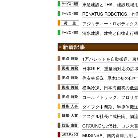
東急建設とTHK、建設現場
RENATUS ROBOTIC
アジリティー・ロボティク
清水建設、建物と自律走行
1万パレットを自動搬送、東
日本GLP、重量物対応の広
住友林業G、厚木に初の自社
横浜冷凍、日本海側初の低
コールドトラック、フロリ
ダイフク中間期、半導体搬
アスクル社長に成松氏、物
GROUNDなど5社、ロジ大
MUSINSA、国内倉庫活用