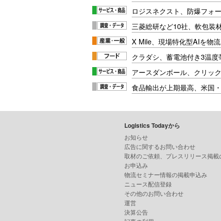
ロジスネクスト、防爆フォ
三菱総研など10社、軟包装
X Mile、現場特化型AIを
クラダシ、蓄電池付き3温度
アースダンボール、クリッ
食品輸出が上期最高、米国
Logistics Todayから
お知らせ
広告に関するお問い合わせ
取材のご依頼、プレスリリース掲載
お申込み
物流セミナー情報の掲載申込み
ニュース配信登録
その他のお問い合わせ
運営
決算公告